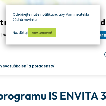
Odebírejte naše notifikace, aby Vám neutekla
žádná novinka.
Ne, děkuji
Ano, zapnout
m svozu
Školení a poradenství
programu IS ENVITA 3