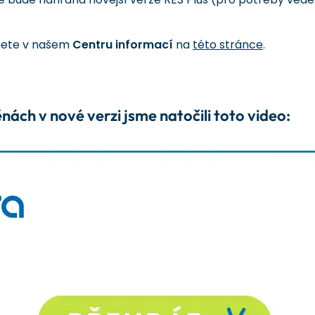
nete v našem
Centru informací
na
této stránce
.
ch v nové verzi jsme natočili toto video: