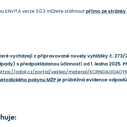
mu ENVITA verze 3.0.3 můžete stáhnout
přímo ze stránky
teré vycházejí z připravované novely vyhlášky č. 273/
ady) s předpokládanou účinností od 1. ledna 2025. Př
ttps://odok.cz/portal/veklep/material/KORNDAQDAQY
etodického pokynu MŽP
je průběžná evidence odpadů o
huje: