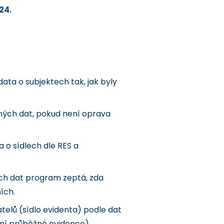
24.
ata o subjektech tak, jak byly
ných dat, pokud není oprava
 o sídlech dle RES a
ých dat program zeptá, zda
ích.
telů (sídlo evidenta) podle dat
ení průběžné evidence).