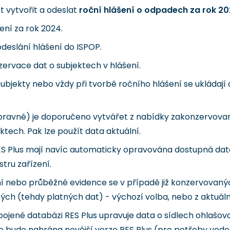
 vytvořit a odeslat
roční hlášení o odpadech za rok 20
ní za rok 2024.
deslání hlášení do ISPOP.
ervace dat o subjektech v hlášení.
bjekty nebo vždy při tvorbě ročního hlášení se ukládají d
ravné) je doporučeno vytvářet z nabídky zakonzervova
ktech. Pak lze použít data aktuální.
ES Plus mají navíc automaticky opravována dostupná data
tru zařízení.
ení nebo průběžné evidence se v případě již konzervovan
ých (tehdy platných dat) - výchozí volba, nebo z aktuáln
pojené databázi RES Plus upravuje data o sídlech ohlašova
 že bude nahrána novější verze RES Plus (pro potřeby ved