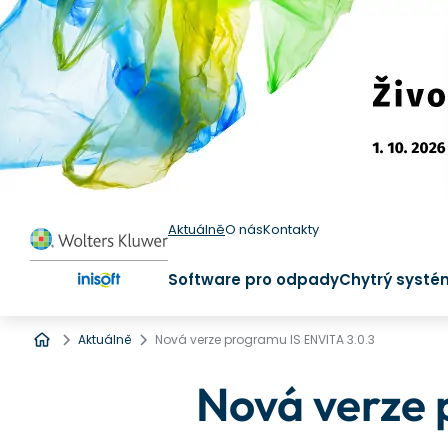
Aktuálně
O nás
Kontakty
Software pro odpady
Chytrý systé
Úvod
Aktuálně
Nová verze programu IS ENVITA 3.0.3
Nová verze 