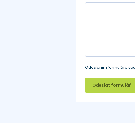
Odesláním formuláře sou
Odeslat formulář