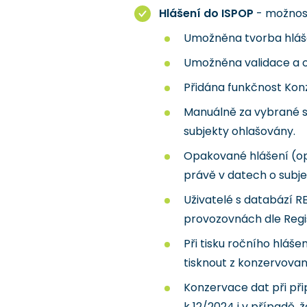
Hlášení do ISPOP
- možnost
Umožněna tvorba hláše
Umožněna validace a o
Přidána funkčnost Konz
Manuálně za vybrané su
subjekty ohlašovány.
Opakované hlášení (op
právě v datech o subje
Uživatelé s databází R
provozovnách dle Regis
Při tisku ročního hláš
tisknout z konzervovan
Konzervace dat při při
k 12/2024 i v případě,