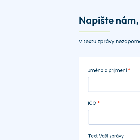
Napište nám,
V textu zprávy nezapome
Jméno a příjmení
*
IČO
*
Text Vaší zprávy