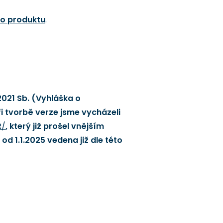
 o produktu
.
2021 Sb. (Vyhláška o
i tvorbě verze jsme vycházeli
R/
, který již prošel vnějším
d 1.1.2025 vedena již dle této