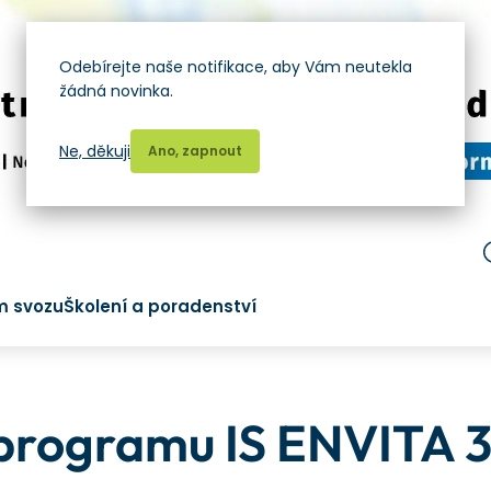
Odebírejte naše notifikace, aby Vám neutekla
žádná novinka.
Ne, děkuji
Ano, zapnout
m svozu
Školení a poradenství
programu IS ENVITA 3