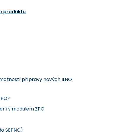
o produktu
.
 možností přípravy nových ILNO
ISPOP
ojení s modulem ZPO
 do SEPNO)