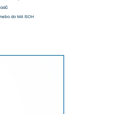
padů
A nebo do MA ISOH