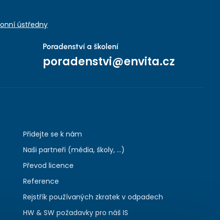
onní ústředny
Poradenství a školení
poradenstvi@envita.cz
Přidejte se k nám
Naši partneři (média, školy, ...)
Převod licence
Reference
Rejstřík používaných zkratek v odpadech
HW & SW požadavky pro náš IS