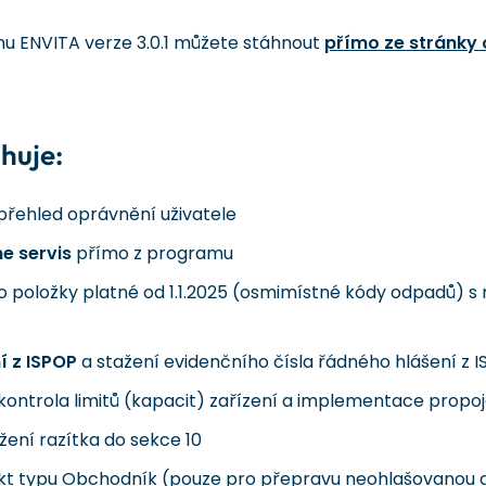
mu ENVITA verze 3.0.1 můžete stáhnout
přímo ze stránky 
huje:
přehled oprávnění uživatele
e servis
přímo z programu
o položky platné od 1.1.2025 (osmimístné kódy odpadů) s
í z ISPOP
a stažení evidenčního čísla řádného hlášení z 
kontrola limitů (kapacit) zařízení a implementace prop
ení razítka do sekce 10
jekt typu Obchodník (pouze pro přepravu neohlašovanou