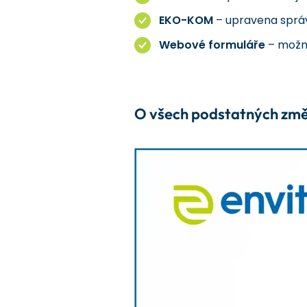
EKO-KOM
– upravena správ
Webové formuláře
– možno
O všech podstatných změná