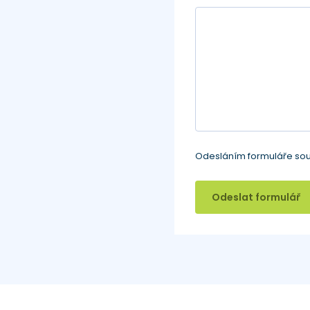
Odesláním formuláře sou
Odeslat formulář