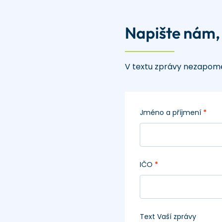
Napište nám,
V textu zprávy nezapome
Jméno a příjmení
*
IČO
*
Text Vaší zprávy