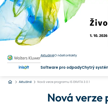
Aktuálně
O nás
Kontakty
Software pro odpady
Chytrý systé
Úvod
Aktuálně
Nová verze programu IS ENVITA 3.0.1
Nová verze 