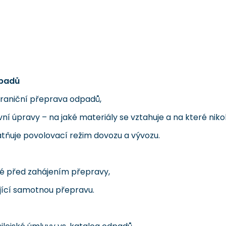
dpadů
raniční přeprava odpadů,
í úpravy – na jaké materiály se vztahuje a na které nikol
atňuje povolovací režim dovozu a vývozu.
 před zahájením přepravy,
ící samotnou přepravu.