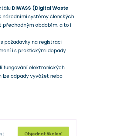
rtálu
DIWASS (Digital Waste
 s národními systémy členských
at přechodným obdobím, a to i
s požadavky na registraci
mení i s praktickými dopady
í fungování elektronických
m lze odpady vyvážet nebo
st
Objednat školení