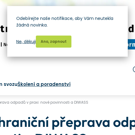
Odebírejte naše notifikace, aby Vám neutekla
žádná novinka.
Ne, děkuji
Ano, zapnout
m svozu
Školení a poradenství
eprava odpadů v praxi: nové povinnosti a DIWASS
hraniční přeprava odp