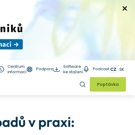
Centrum
Software
Podpora
Podcast
CZ
SK
informací
ke stažení
Hledat
Poptávka
adů v praxi: