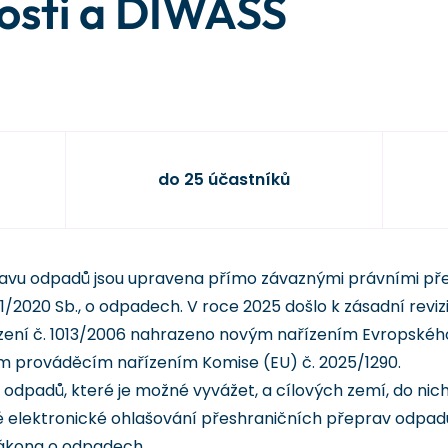
osti a DIWASS
do 25 účastníků
ravu odpadů jsou upravena přímo závaznými právními pře
1/2020 Sb., o odpadech. V roce 2025 došlo k zásadní revi
ízení č. 1013/2006 nahrazeno novým nařízením Evropskéh
ým prováděcím nařízením Komise (EU) č. 2025/1290.
 odpadů, které je možné vyvážet, a cílových zemí, do nic
é elektronické ohlašování přeshraničních přeprav odpadů
ákona o odpadech.