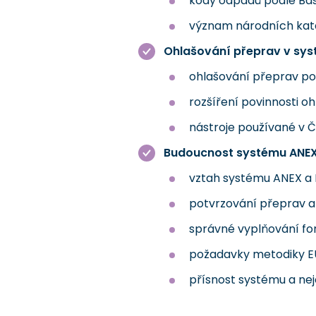
kódy odpadů podle Basi
význam národních kata
Ohlašování přeprav v sy
ohlašování přeprav po
rozšíření povinnosti o
nástroje používané v ČR
Budoucnost systému ANE
vztah systému ANEX a
potvrzování přeprav 
správné vyplňování fo
požadavky metodiky E
přísnost systému a nej