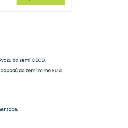
vývozu do zemí OECD,
ů odpadů do zemí mimo EU a
umentace.