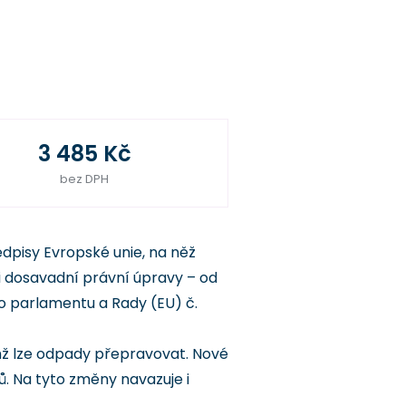
3 485 Kč
bez DPH
dpisy Evropské unie, na něž
zi dosavadní právní úpravy – od
o parlamentu a Rady (EU) č.
hž lze odpady přepravovat. Nové
. Na tyto změny navazuje i