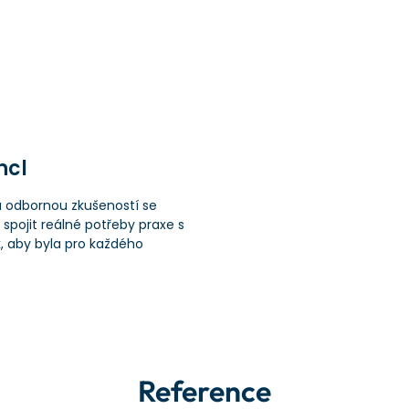
ncl
u odbornou zkušeností se
spojit reálné potřeby praxe s
k, aby byla pro každého
Reference