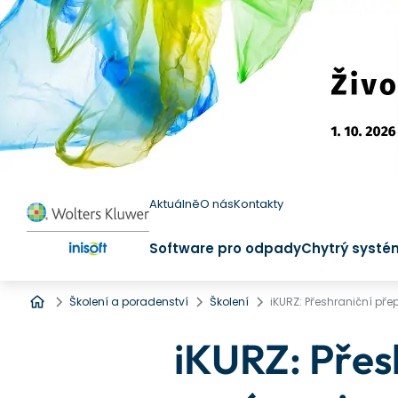
Aktuálně
O nás
Kontakty
Software pro odpady
Chytrý systé
Úvod
Školení a poradenství
Školení
iKURZ: Přeshraniční př
iKURZ: Přes