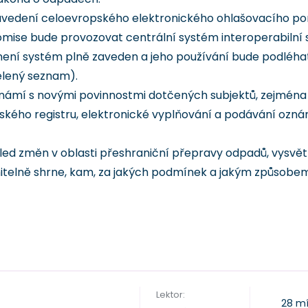
zavedení celoevropského elektronického ohlašovacího po
omise bude provozovat centrální systém interoperabilní
 není systém plně zaveden a jeho používání bude podléh
zelený seznam).
eznámí s novými povinnostmi dotčených subjektů, zejména 
pského registru, elektronické vyplňování a podávání ozná
ed změn v oblasti přeshraniční přepravy odpadů, vysvětl
itelně shrne, kam, za jakých podmínek a jakým způsobe
Lektor:
28 mí