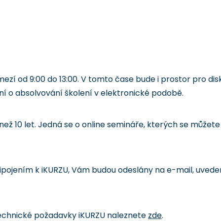
í od 9:00 do 13:00. V tomto čase bude i prostor pro disk
ní o absolvování školení v elektronické podobě.
ež 10 let. Jedná se o online semináře, kterých se můžete 
pojením k iKURZU, Vám budou odeslány na e-mail, uvedený
echnické požadavky iKURZU naleznete
zde
.