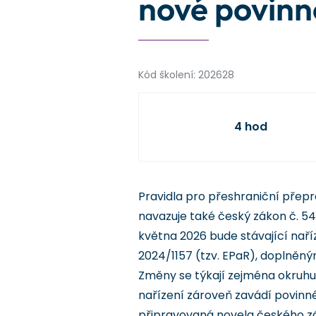
nové povinn
Kód školení: 202628
4 hod
Pravidla pro přeshraniční přep
navazuje také český zákon č. 54
května 2026 bude stávající nař
2024/1157 (tzv. EPaR), doplněn
Změny se týkají zejména okruhu
nařízení zároveň zavádí povinn
připravovaná novela českého z