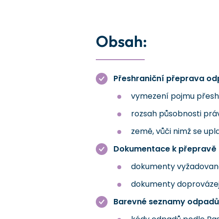
Obsah:
Přeshraniční přeprava o
vymezení pojmu přesh
rozsah působnosti právn
země, vůči nimž se upl
Dokumentace k přepravě
dokumenty vyžadované
dokumenty doprovázej
Barevné seznamy odpadů