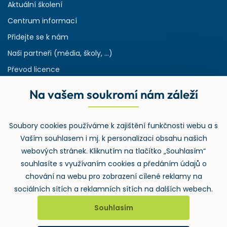
Aktuální školení
Centrum informací
Přidejte se k nám
Naši partneři (média, školy, ...)
Převod licence
Reference
Na vašem soukromí nám záleží
Rejstřík používaných zkratek v odpadech
HW & SW požadavky pro náš IS
Soubory cookies používáme k zajištění funkčnosti webu a s
Zpětný odběr
Vaším souhlasem i mj. k personalizaci obsahu našich
webových stránek. Kliknutím na tlačítko „Souhlasím“
souhlasíte s využívaním cookies a předáním údajů o
chování na webu pro zobrazení cílené reklamy na
sociálních sítích a reklamních sítích na dalších webech.
Souhlasím
2026 ©
Wolters Kluwer ČR, a.s.
, U nákladového nádraží 3265/10,