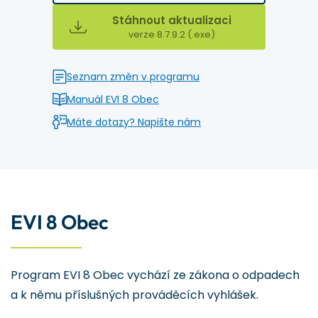
Stáhnout aktualizaci
verze 8.7.9.2 (.exe)
Seznam změn v programu
Manuál EVI 8 Obec
Máte dotazy? Napište nám
EVI 8 Obec
Program EVI 8 Obec vychází ze zákona o odpadech
a k němu příslušných prováděcích vyhlášek.