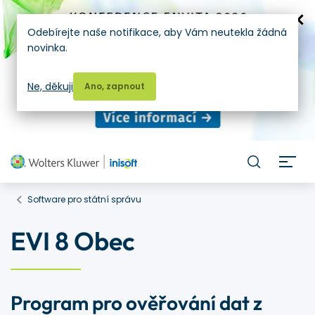
Odebírejte naše notifikace, aby Vám neutekla žádná
novinka.
Ne, děkuji
Ano, zapnout
H
Software pro státní správu
EVI 8 Obec
Program pro ověřování dat z