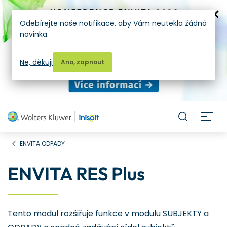
Odebírejte naše notifikace, aby Vám neutekla žádná
novinka.
Ne, děkuji
Ano, zapnout
H
ENVITA ODPADY
ENVITA RES Plus
Tento modul rozšiřuje funkce v modulu SUBJEKTY a