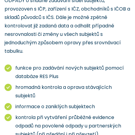
ODPADY o snadné zadávání sídel subjektů,
provozoven s IČP, zařízení s IČZ, obchodníků s IČOB a
skladů původců s IČS. Dále je možné zpětně
kontrolovat již zadaná data a odhalit případné
nesrovnalosti či změny u všech subjektů s
jednoduchým způsobem opravy přes srovnávací
tabulku.
funkce pro zadávání nových subjektů pomocí
databáze RES Plus
hromadná kontrola a oprava stávajících
subjektů
informace o zaniklých subjektech
kontrola při vytváření průběžné evidence
odpadů na povolené odpady u partnerských
subjektů (při předání i při převzetí)