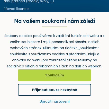
Naši partneři (média, školy, ...)
Převod licence
Reference
Na vašem soukromí nám záleží
Rejstřík používaných zkratek v odpadech
HW & SW požadavky pro náš IS
Soubory cookies používáme k zajištění funkčnosti webu a s
Zpětný odběr
Vaším souhlasem i mj. k personalizaci obsahu našich
webových stránek. Kliknutím na tlačítko „Souhlasím“
souhlasíte s využívaním cookies a předáním údajů o
chování na webu pro zobrazení cílené reklamy na
sociálních sítích a reklamních sítích na dalších webech.
Souhlasím
2026 ©
Wolters Kluwer ČR, a.s.
, U nákladového nádraží 3265/10,
130 00 Praha 3 – Strašnice
Přijmout pouze nezbytné
GDPR
Cookies
Notifikace
vytvořil
webProgress
Upravit nastavení