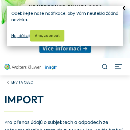
Odebírejte naše notifikace, aby Vám neutekla žádná
novinka.
Ne, děkuji
Ano, zapnout
H
ENVITA OBEC
IMPORT
Pro přenos údajů o subjektech a odpadech ze