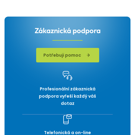
Zákaznická podpora
Potřebuji pomoc
Profesionální zákaznická
podpora vyřeší každý váš
dotaz
Telefonická a on-line