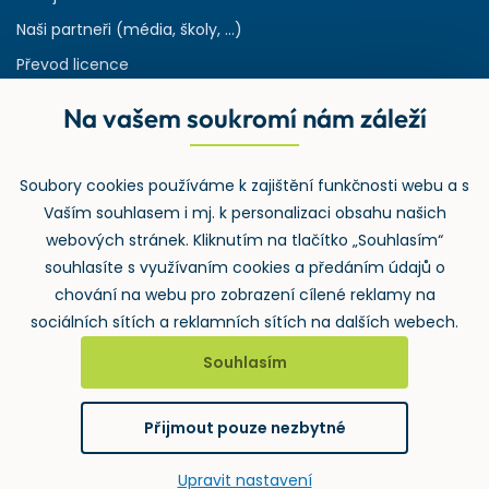
Naši partneři (média, školy, ...)
Převod licence
Reference
Na vašem soukromí nám záleží
Rejstřík používaných zkratek v odpadech
HW & SW požadavky pro náš IS
Soubory cookies používáme k zajištění funkčnosti webu a s
Zpětný odběr
Vaším souhlasem i mj. k personalizaci obsahu našich
webových stránek. Kliknutím na tlačítko „Souhlasím“
souhlasíte s využívaním cookies a předáním údajů o
chování na webu pro zobrazení cílené reklamy na
sociálních sítích a reklamních sítích na dalších webech.
Souhlasím
2026 ©
Wolters Kluwer ČR, a.s.
, U nákladového nádraží 3265/10,
130 00 Praha 3 – Strašnice
Přijmout pouze nezbytné
GDPR
Cookies
Notifikace
Upravit nastavení
vytvořil
webProgress