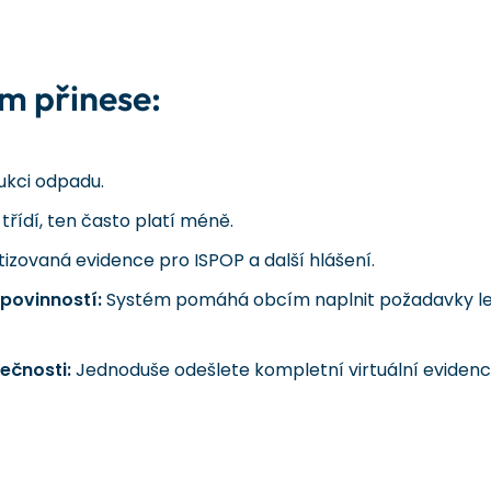
m přinese:
ukci odpadu.
třídí, ten často platí méně.
zovaná evidence pro ISPOP a další hlášení.
povinností:
Systém pomáhá obcím naplnit požadavky leg
ečnosti:
Jednoduše odešlete kompletní virtuální evidenci