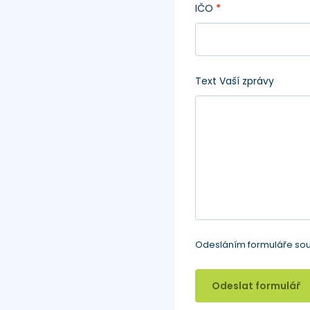
IČO
*
Text Vaší zprávy
Odesláním formuláře sou
Odeslat formulář