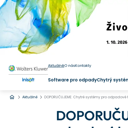
Aktuálně
O nás
Kontakty
Software pro odpady
Chytrý systé
Úvod
Aktuálně
DOPORUČUJEME: Chytré systémy pro odpadové 
DOPORUČUJE