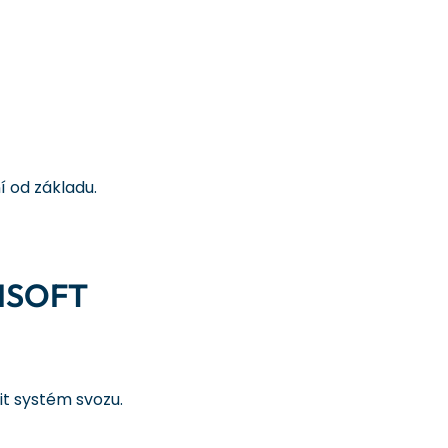
í od základu.
NISOFT
t systém svozu.