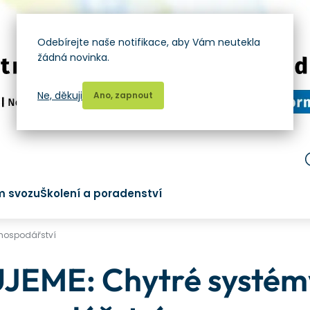
Odebírejte naše notifikace, aby Vám neutekla
žádná novinka.
Ne, děkuji
Ano, zapnout
m svozu
Školení a poradenství
hospodářství
ME: Chytré systém