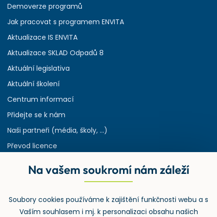
Demoverze programů
Jak pracovat s programem ENVITA
Aktualizace IS ENVITA
Aktualizace SKLAD Odpadů 8
Aktuální legislativa
Aktuální školení
Centrum informací
Přidejte se k nám
Naši partneři (média, školy, ...)
Převod licence
Reference
Na vašem soukromí nám záleží
Rejstřík používaných zkratek v odpadech
HW & SW požadavky pro náš IS
Soubory cookies používáme k zajištění funkčnosti webu a s
Zpětný odběr
Vaším souhlasem i mj. k personalizaci obsahu našich