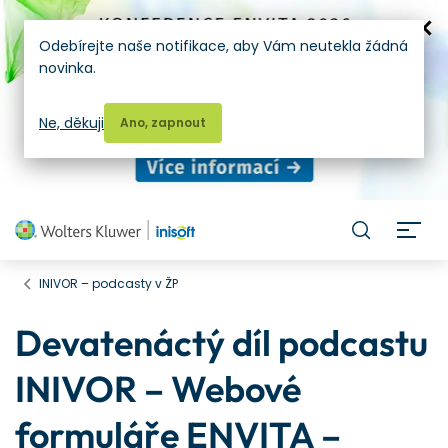
Odebírejte naše notifikace, aby Vám neutekla žádná
novinka.
Ne, děkuji
Ano, zapnout
H
INIVOR – podcasty v ŽP
Devatenáctý díl podcastu
INIVOR – Webové
formuláře ENVITA –