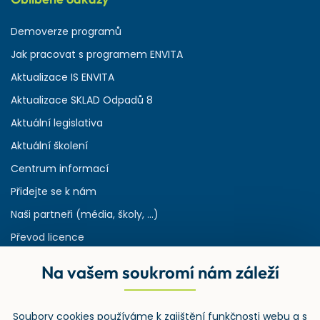
Demoverze programů
Jak pracovat s programem ENVITA
Aktualizace IS ENVITA
Aktualizace SKLAD Odpadů 8
Aktuální legislativa
Aktuální školení
Centrum informací
Přidejte se k nám
Naši partneři (média, školy, ...)
Převod licence
Reference
Na vašem soukromí nám záleží
Rejstřík používaných zkratek v odpadech
HW & SW požadavky pro náš IS
Soubory cookies používáme k zajištění funkčnosti webu a s