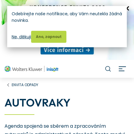
Odebírejte naše notifikace, aby Vám neutekla žádná
novinka.
Ne, děkuji
Ano, zapnout
H
ENVITA ODPADY
AUTOVRAKY
Agenda spojená se sběrem a zpracováním