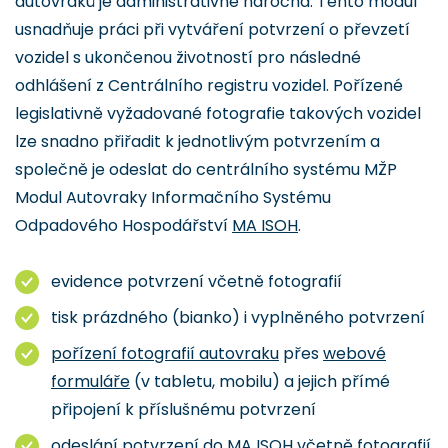
autovraků je administrativně náročná. Tento modul
usnadňuje práci při vytváření potvrzení o převzetí
vozidel s ukončenou životností pro následné
odhlášení z Centrálního registru vozidel. Pořízené
legislativně vyžadované fotografie takových vozidel
lze snadno přiřadit k jednotlivým potvrzením a
společně je odeslat do centrálního systému MŽP
Modul Autovraky Informačního Systému
Odpadového Hospodářství
MA ISOH
.
evidence potvrzení včetně fotografií
tisk prázdného (bianko) i vyplněného potvrzení
pořízení fotografií autovraku
přes
webové
formuláře
(v tabletu, mobilu) a jejich přímé
připojení k příslušnému potvrzení
odeslání potvrzení do MA ISOH včetně fotografií