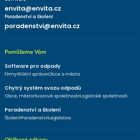
envita@envita.cz
Poradenství a školení
poradenstvi@envita.cz
Pomůžeme Vám
Software pro odpady
Firmy
Státní správa
Obce a města
Chytrý systém svozu odpadů
Obce, města
Svozové společnosti
Logistické společnosti
Poradenství a školení
Školení
Poradenství
Legislativa
Oblíbené odkazy