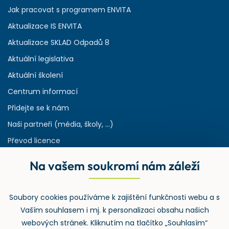
Jak pracovat s programem ENVITA
Aktualizace IS ENVITA
Aktualizace SKLAD Odpadů 8
Aktuální legislativa
Aktuální školení
Centrum informací
Přidejte se k nám
Naši partneři (média, školy, ...)
Převod licence
Reference
Na vašem soukromí nám záleží
Rejstřík používaných zkratek v odpadech
HW & SW požadavky pro náš IS
Soubory cookies používáme k zajištění funkčnosti webu a s
Zpětný odběr
Vaším souhlasem i mj. k personalizaci obsahu našich
webových stránek. Kliknutím na tlačítko „Souhlasím“