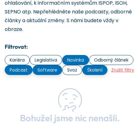
ohlašování, k informačním systémům ISPOP, ISOH,
SEPNO atp. Nepřehlédněte naše podcasty, odborné
články a aktuální změny. S námi budete vždy v
obraze.
Filtrovat:
Kariéra
Legislativa
Novinka
Odborný článek
Podcast
Software
Svoz
Školení
Zrušit filtry
Bohužel jsme nic nenašli.