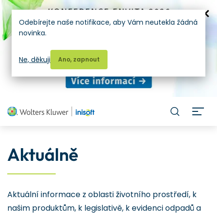
Odebírejte naše notifikace, aby Vám neutekla žádná
novinka.
Ne, děkuji
Ano, zapnout
H
Aktuálně
Aktuální informace z oblasti životního prostředí, k
našim produktům, k legislativě, k evidenci odpadů a