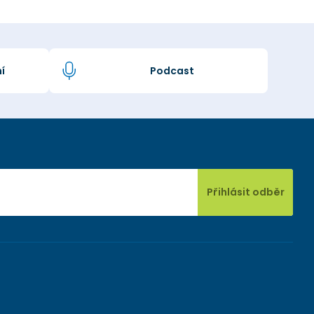
í
Podcast
Přihlásit odběr