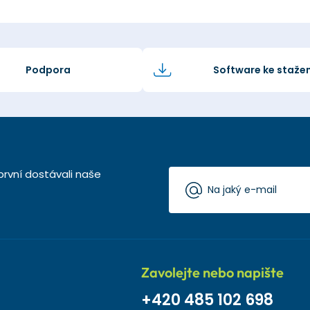
Podpora
Software ke stažen
první dostávali naše
Zavolejte nebo napište
+420 485 102 698