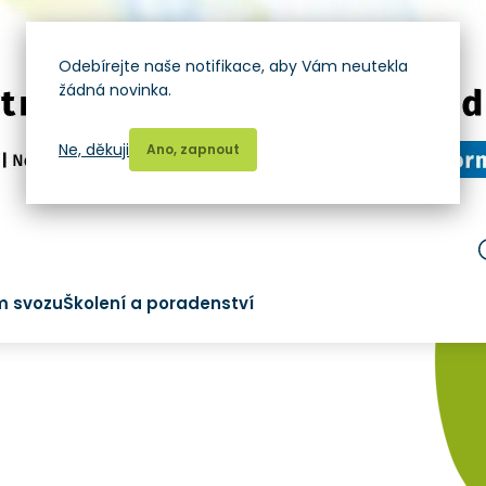
Odebírejte naše notifikace, aby Vám neutekla
žádná novinka.
Ne, děkuji
Ano, zapnout
m svozu
Školení a poradenství