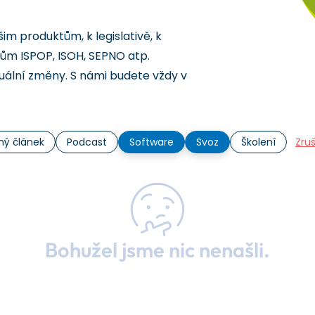
šim produktům, k legislativě, k
ům ISPOP, ISOH, SEPNO atp.
ální změny. S námi budete vždy v
ný článek
Podcast
Software
Svoz
Školení
Zruš
Bohužel jsme nic nenašli.