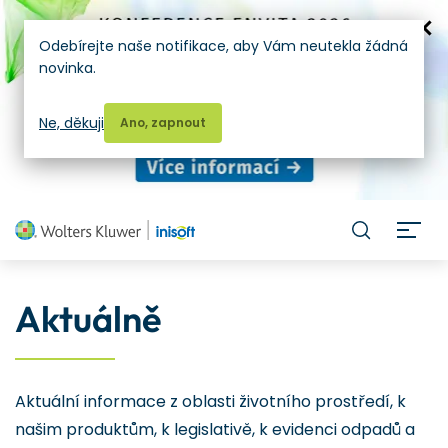
Odebírejte naše notifikace, aby Vám neutekla žádná
novinka.
Ne, děkuji
Ano, zapnout
H
Aktuálně
Aktuální informace z oblasti životního prostředí, k
našim produktům, k legislativě, k evidenci odpadů a