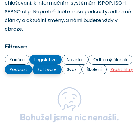
ohlašování, k informačním systémům ISPOP, ISOH,
SEPNO atp. Nepřehlédněte naše podcasty, odborné
články a aktuální změny. S námi budete vždy v
obraze.
Filtrovat:
Kariéra
Legislativa
Novinka
Odborný článek
Podcast
Software
Svoz
Školení
Zrušit filtry
Bohužel jsme nic nenašli.