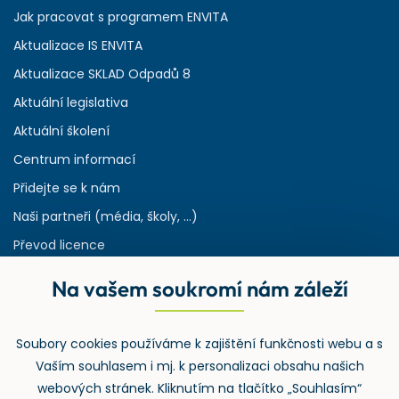
Jak pracovat s programem ENVITA
Aktualizace IS ENVITA
Aktualizace SKLAD Odpadů 8
Aktuální legislativa
Aktuální školení
Centrum informací
Přidejte se k nám
Naši partneři (média, školy, ...)
Převod licence
Reference
Na vašem soukromí nám záleží
Rejstřík používaných zkratek v odpadech
HW & SW požadavky pro náš IS
Soubory cookies používáme k zajištění funkčnosti webu a s
Zpětný odběr
Vaším souhlasem i mj. k personalizaci obsahu našich
webových stránek. Kliknutím na tlačítko „Souhlasím“