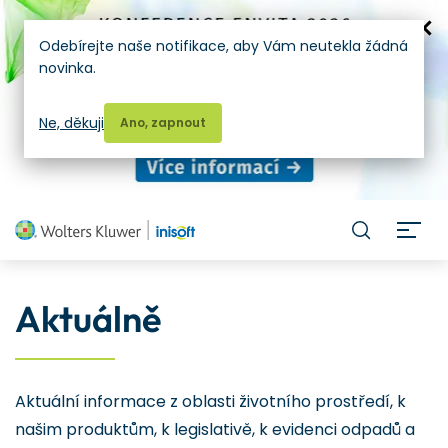
Odebírejte naše notifikace, aby Vám neutekla žádná
novinka.
Ne, děkuji
Ano, zapnout
H
Aktuálně
Aktuální informace z oblasti životního prostředí, k
našim produktům, k legislativě, k evidenci odpadů a