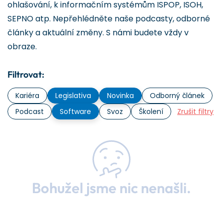
ohlašování, k informačním systémům ISPOP, ISOH,
SEPNO atp. Nepřehlédněte naše podcasty, odborné
články a aktuální změny. S námi budete vždy v
obraze.
Filtrovat:
Kariéra
Legislativa
Novinka
Odborný článek
Podcast
Software
Svoz
Školení
Zrušit filtry
Bohužel jsme nic nenašli.