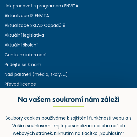
Jak pracovat s programem ENVITA
Aktualizace IS ENVITA
Aktualizace SKLAD Odpadů 8
Aktuální legislativa
Aktuální školení
Centrum informací
Přidejte se k nám
Naši partneři (média, školy, ...)
Převod licence
Reference
Na vašem soukromí nám záleží
Rejstřík používaných zkratek v odpadech
HW & SW požadavky pro náš IS
Soubory cookies používáme k zajištění funkčnosti webu a s
Zpětný odběr
Vaším souhlasem i mj. k personalizaci obsahu našich
webových stránek. Kliknutím na tlačítko „Souhlasím“