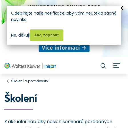
Odebírejte naše notifikace, aby Vám neutekla žádná
novinka.
Ne, děkuji
Ano, zapnout
H
Školení a poradenství
Školení
Z aktuální nabídky našich seminářů pořádaných