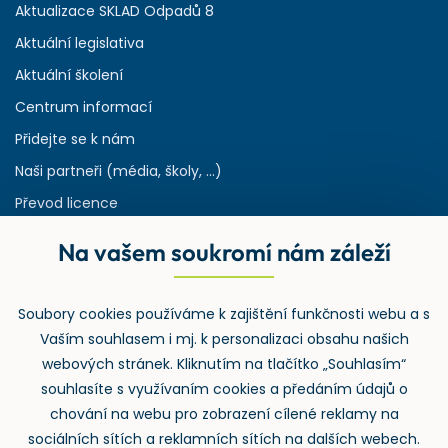
Aktualizace SKLAD Odpadů 8
Aktuální legislativa
Aktuální školení
Centrum informací
Přidejte se k nám
Naši partneři (média, školy, ...)
Převod licence
Reference
Na vašem soukromí nám záleží
Rejstřík používaných zkratek v odpadech
HW & SW požadavky pro náš IS
Soubory cookies používáme k zajištění funkčnosti webu a s
Zpětný odběr
Vaším souhlasem i mj. k personalizaci obsahu našich
webových stránek. Kliknutím na tlačítko „Souhlasím“
souhlasíte s využívaním cookies a předáním údajů o
chování na webu pro zobrazení cílené reklamy na
sociálních sítích a reklamních sítích na dalších webech.