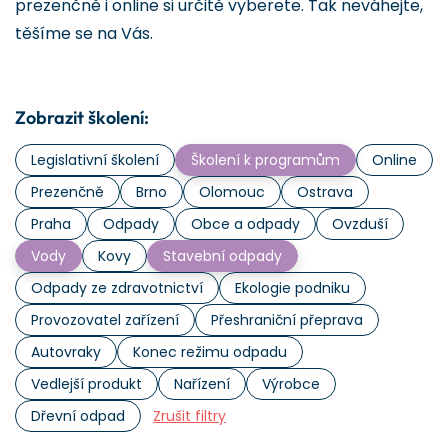
prezenčně i online si určitě vyberete. Tak neváhejte,
těšíme se na Vás.
Zobrazit školení:
Legislativní školení
Školení k programům
Online
Prezenčně
Brno
Olomouc
Ostrava
Praha
Odpady
Obce a odpady
Ovzduší
Vody
Kovy
Stavební odpady
Odpady ze zdravotnictví
Ekologie podniku
Provozovatel zařízení
Přeshraniční přeprava
Autovraky
Konec režimu odpadu
Vedlejší produkt
Nařízení
Výrobce
Dřevní odpad
Zrušit filtry