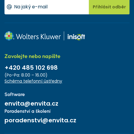
Přihlásit odběr
Zavolejte nebo napište
+420 485 102 698
(Po-Pa: 8.00 – 16.00)
Schéma telefonní ústředny
Software
envita@envita.cz
Poradenství a školení
poradenstvi@envita.cz