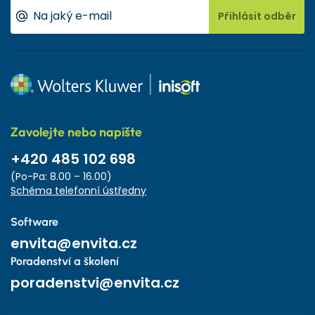
Přihlásit odběr
Zavolejte nebo napište
+420 485 102 698
(Po-Pa: 8.00 – 16.00)
Schéma telefonní ústředny
Software
envita@envita.cz
Poradenství a školení
poradenstvi@envita.cz