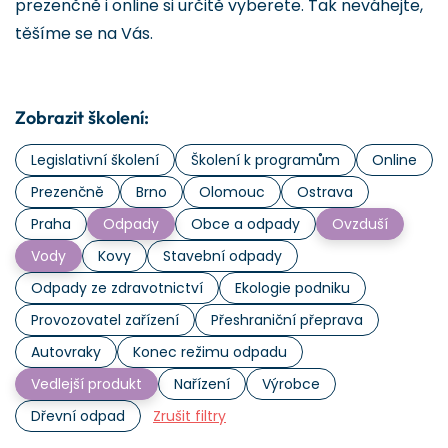
prezenčně i online si určitě vyberete. Tak neváhejte,
těšíme se na Vás.
Zobrazit školení:
Legislativní školení
Školení k programům
Online
Prezenčně
Brno
Olomouc
Ostrava
Praha
Odpady
Obce a odpady
Ovzduší
Vody
Kovy
Stavební odpady
Odpady ze zdravotnictví
Ekologie podniku
Provozovatel zařízení
Přeshraniční přeprava
Autovraky
Konec režimu odpadu
Vedlejší produkt
Nařízení
Výrobce
Dřevní odpad
Zrušit filtry