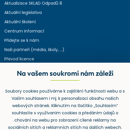
Aktualizace SKLAD Odpadů 8
Aktuální legislativa
Aktuální školení
Centrum informací
Přidejte se k nám
Naši partneři (média, školy, ...)
Převod licence
Reference
Na vašem soukromí nám záleží
Rejstřík používaných zkratek v odpadech
HW & SW požadavky pro náš IS
Soubory cookies používáme k zajištění funkčnosti webu a s
Zpětný odběr
Vaším souhlasem i mj. k personalizaci obsahu našich
webových stránek. Kliknutím na tlačítko „Souhlasím“
souhlasíte s využívaním cookies a předáním údajů o
chování na webu pro zobrazení cílené reklamy na
sociálních sítích a reklamních sítích na dalších webech.