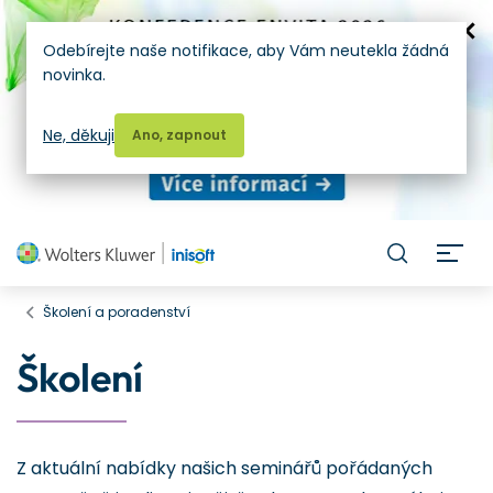
Odebírejte naše notifikace, aby Vám neutekla žádná
novinka.
Ne, děkuji
Ano, zapnout
H
Školení a poradenství
Školení
Z aktuální nabídky našich seminářů pořádaných