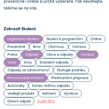
prezenčně i online si určitě vyberete. Tak neváhejte,
těšíme se na Vás.
Zobrazit školení:
Legislativní školení
Školení k programům
Online
Prezenčně
Brno
Olomouc
Ostrava
Praha
Odpady
Obce a odpady
Ovzduší
Vody
Kovy
Stavební odpady
Odpady ze zdravotnictví
Ekologie podniku
Provozovatel zařízení
Přeshraniční přeprava
Autovraky
Konec režimu odpadu
Vedlejší produkt
Nařízení
Výrobce
Dřevní odpad
Zrušit filtry