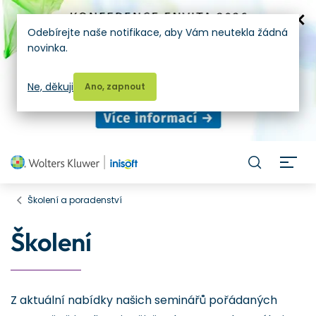
Odebírejte naše notifikace, aby Vám neutekla žádná
novinka.
Ne, děkuji
Ano, zapnout
H
Školení a poradenství
Školení
Z aktuální nabídky našich seminářů pořádaných