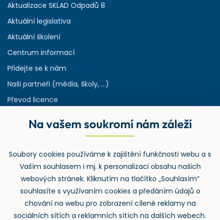
Aktualizace SKLAD Odpadů 8
Aktuální legislativa
Aktuální školení
Centrum informací
Přidejte se k nám
Naši partneři (média, školy, ...)
Převod licence
Reference
Na vašem soukromí nám záleží
Rejstřík používaných zkratek v odpadech
HW & SW požadavky pro náš IS
Soubory cookies používáme k zajištění funkčnosti webu a s
Zpětný odběr
Vaším souhlasem i mj. k personalizaci obsahu našich
webových stránek. Kliknutím na tlačítko „Souhlasím“
souhlasíte s využívaním cookies a předáním údajů o
chování na webu pro zobrazení cílené reklamy na
sociálních sítích a reklamních sítích na dalších webech.