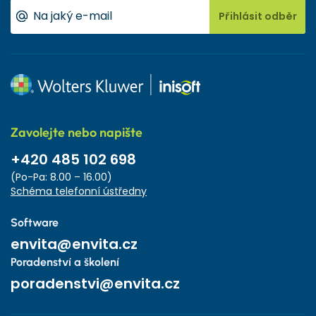
Přihlásit odběr
Zavolejte nebo napište
+420 485 102 698
(Po-Pa: 8.00 – 16.00)
Schéma telefonní ústředny
Software
envita@envita.cz
Poradenství a školení
poradenstvi@envita.cz