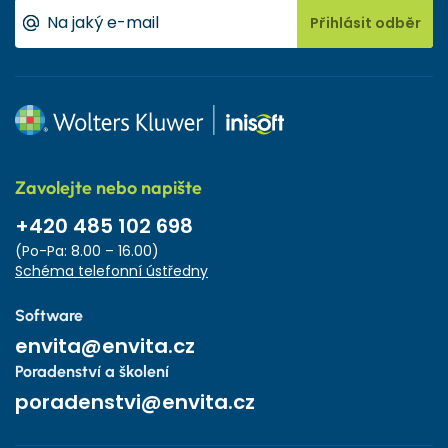
Přihlásit odběr
Zavolejte nebo napište
+420 485 102 698
(Po-Pa: 8.00 – 16.00)
Schéma telefonní ústředny
Software
envita@envita.cz
Poradenství a školení
poradenstvi@envita.cz