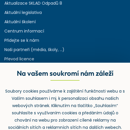
Aktualizace SKLAD Odpadů 8
Aktuální legislativa
Aktuální školení
Centrum informací
Přidejte se k nám
Naši partneři (média, školy, ...)
Převod licence
Reference
Na vašem soukromí nám záleží
Rejstřík používaných zkratek v odpadech
HW & SW požadavky pro náš IS
Soubory cookies používáme k zajištění funkčnosti webu a s
Zpětný odběr
Vaším souhlasem i mj. k personalizaci obsahu našich
webových stránek. Kliknutím na tlačítko „Souhlasím“
souhlasíte s využívaním cookies a předáním údajů o
chování na webu pro zobrazení cílené reklamy na
sociálních sítích a reklamních sítích na dalších webech.