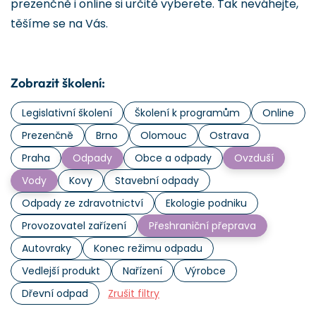
prezenčně i online si určitě vyberete. Tak neváhejte,
těšíme se na Vás.
Zobrazit školení:
Legislativní školení
Školení k programům
Online
Prezenčně
Brno
Olomouc
Ostrava
Praha
Odpady
Obce a odpady
Ovzduší
Vody
Kovy
Stavební odpady
Odpady ze zdravotnictví
Ekologie podniku
Provozovatel zařízení
Přeshraniční přeprava
Autovraky
Konec režimu odpadu
Vedlejší produkt
Nařízení
Výrobce
Dřevní odpad
Zrušit filtry