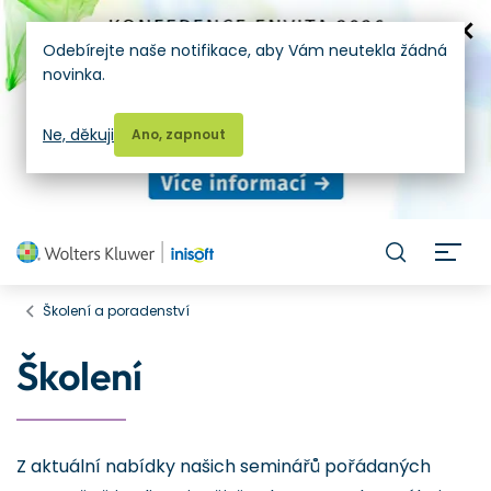
Odebírejte naše notifikace, aby Vám neutekla žádná
novinka.
Ne, děkuji
Ano, zapnout
H
Školení a poradenství
Školení
Z aktuální nabídky našich seminářů pořádaných