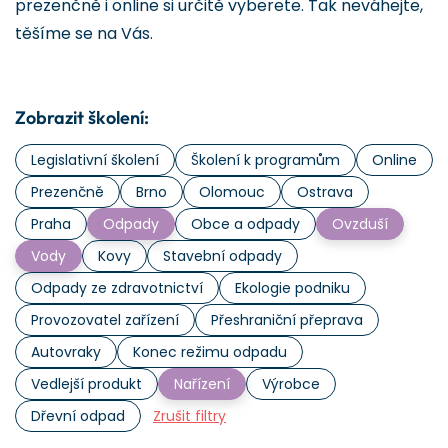
prezenčně i online si určitě vyberete. Tak neváhejte,
těšíme se na Vás.
Zobrazit školení:
Legislativní školení
Školení k programům
Online
Prezenčně
Brno
Olomouc
Ostrava
Praha
Odpady
Obce a odpady
Ovzduší
Vody
Kovy
Stavební odpady
Odpady ze zdravotnictví
Ekologie podniku
Provozovatel zařízení
Přeshraniční přeprava
Autovraky
Konec režimu odpadu
Vedlejší produkt
Nařízení
Výrobce
Dřevní odpad
Zrušit filtry