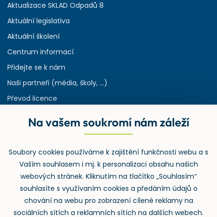
Aktualizace SKLAD Odpadů 8
Aktuální legislativa
Aktuální školení
Centrum informací
Přidejte se k nám
Naši partneři (média, školy, ...)
Převod licence
Reference
Na vašem soukromí nám záleží
Rejstřík používaných zkratek v odpadech
HW & SW požadavky pro náš IS
Soubory cookies používáme k zajištění funkčnosti webu a s
Zpětný odběr
Vaším souhlasem i mj. k personalizaci obsahu našich
webových stránek. Kliknutím na tlačítko „Souhlasím“
souhlasíte s využívaním cookies a předáním údajů o
chování na webu pro zobrazení cílené reklamy na
sociálních sítích a reklamních sítích na dalších webech.