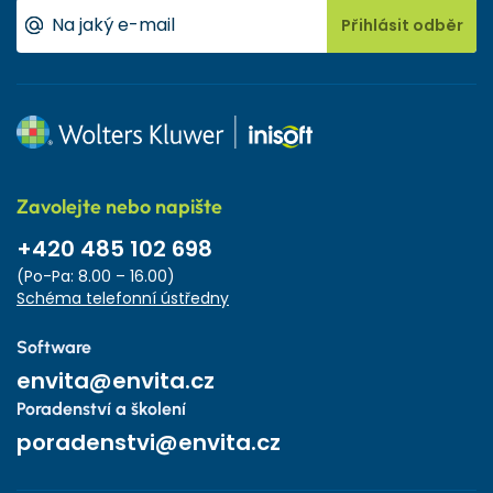
Přihlásit odběr
Zavolejte nebo napište
+420 485 102 698
(Po-Pa: 8.00 – 16.00)
Schéma telefonní ústředny
Software
envita@envita.cz
Poradenství a školení
poradenstvi@envita.cz