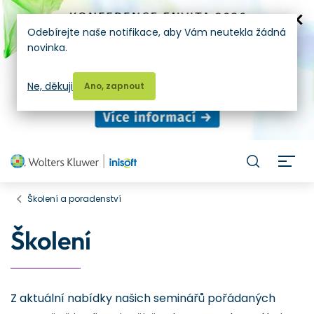
Odebírejte naše notifikace, aby Vám neutekla žádná
novinka.
Ne, děkuji
Ano, zapnout
H
Školení a poradenství
Školení
Z aktuální nabídky našich seminářů pořádaných