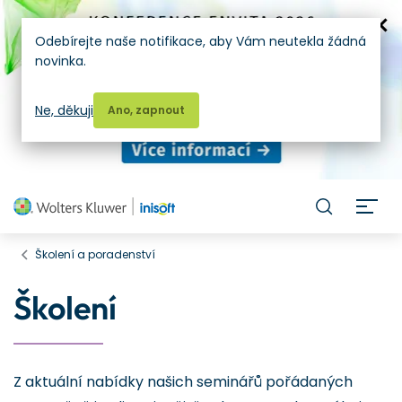
Odebírejte naše notifikace, aby Vám neutekla žádná
novinka.
Ne, děkuji
Ano, zapnout
H
Školení a poradenství
Školení
Z aktuální nabídky našich seminářů pořádaných