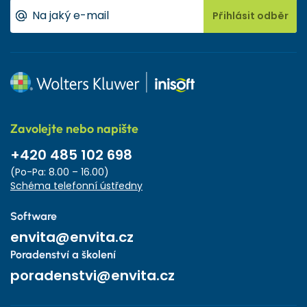
Přihlásit odběr
Zavolejte nebo napište
+420 485 102 698
(Po-Pa: 8.00 – 16.00)
Schéma telefonní ústředny
Software
envita@envita.cz
Poradenství a školení
poradenstvi@envita.cz