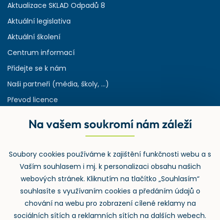
Aktualizace SKLAD Odpadů 8
Aktuální legislativa
Aktuální školení
Centrum informací
Přidejte se k nám
Naši partneři (média, školy, ...)
Převod licence
Reference
Na vašem soukromí nám záleží
Rejstřík používaných zkratek v odpadech
HW & SW požadavky pro náš IS
Soubory cookies používáme k zajištění funkčnosti webu a s
Zpětný odběr
Vaším souhlasem i mj. k personalizaci obsahu našich
webových stránek. Kliknutím na tlačítko „Souhlasím“
souhlasíte s využívaním cookies a předáním údajů o
chování na webu pro zobrazení cílené reklamy na
sociálních sítích a reklamních sítích na dalších webech.