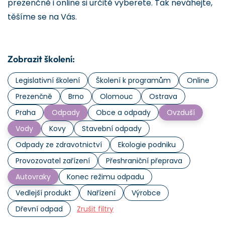
prezenčně i online si určitě vyberete. Tak neváhejte,
těšíme se na Vás.
Zobrazit školení:
Legislativní školení
Školení k programům
Online
Prezenčně
Brno
Olomouc
Ostrava
Praha
Odpady
Obce a odpady
Ovzduší
Vody
Kovy
Stavební odpady
Odpady ze zdravotnictví
Ekologie podniku
Provozovatel zařízení
Přeshraniční přeprava
Autovraky
Konec režimu odpadu
Vedlejší produkt
Nařízení
Výrobce
Dřevní odpad
Zrušit filtry