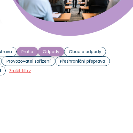
trava
Praha
Odpady
Obce a odpady
Provozovatel zařízení
Přeshraniční přeprava
d
Zrušit filtry