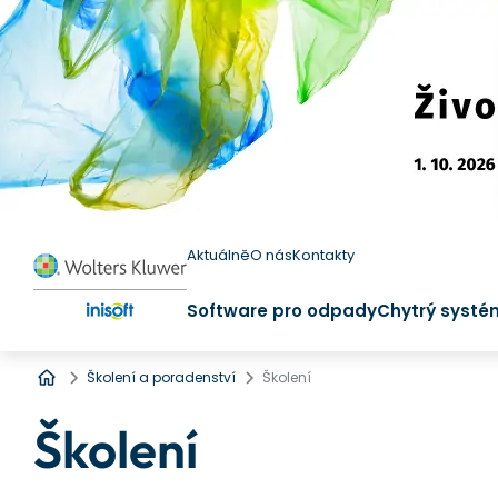
Aktuálně
O nás
Kontakty
Software pro odpady
Chytrý systé
Úvod
Školení a poradenství
Školení
Školení