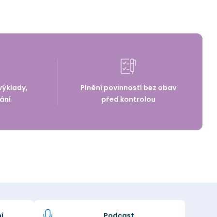
výklady,
Plnění povinností bez obav
ání
před kontrolou
í
Podcast