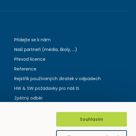
Přidejte se k nám
Naši partneři (média, školy, ...)
Převod licence
Reference
Rejstřík používaných zkratek v odpadech
HW & SW požadavky pro náš IS
Zpětný odběr
Souhlasím