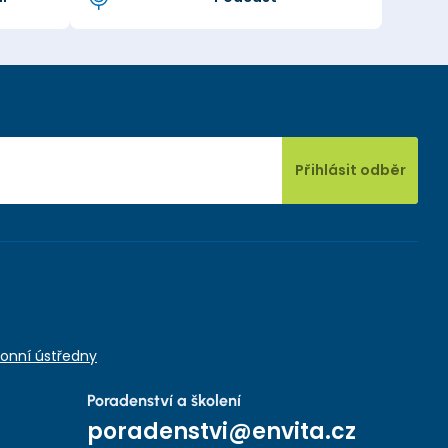
Přihlásit odběr
onní ústředny
Poradenství a školení
poradenstvi@envita.cz