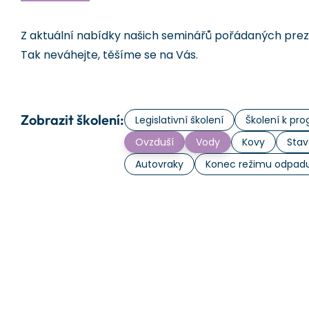
Z aktuální nabídky našich seminářů pořádaných prezen
Tak neváhejte, těšíme se na Vás.
Zobrazit školení:
Legislativní školení
Školení k p
Ovzduší
Vody
Kovy
Stav
Autovraky
Konec režimu odpad