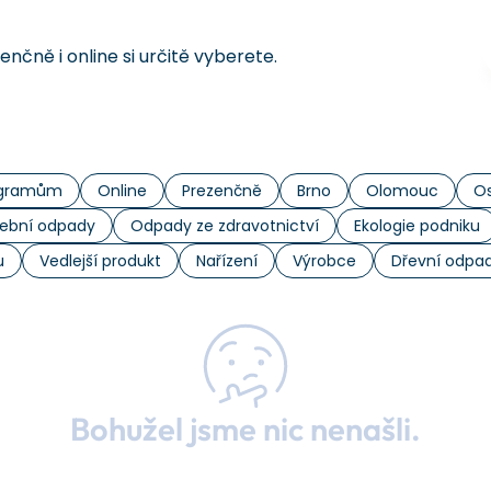
čně i online si určitě vyberete.
rogramům
Online
Prezenčně
Brno
Olomouc
Os
ební odpady
Odpady ze zdravotnictví
Ekologie podniku
u
Vedlejší produkt
Nařízení
Výrobce
Dřevní odpa
Bohužel jsme nic nenašli.