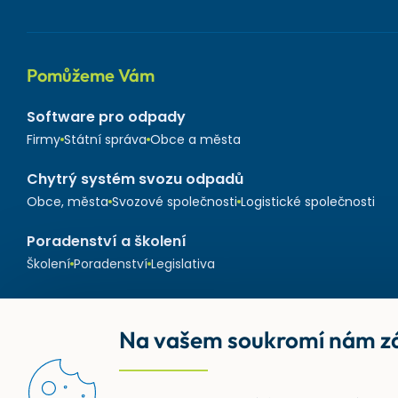
Pomůžeme Vám
Software pro odpady
Firmy
Státní správa
Obce a města
Chytrý systém svozu odpadů
Obce, města
Svozové společnosti
Logistické společnosti
Poradenství a školení
Školení
Poradenství
Legislativa
Na vašem soukromí nám zá