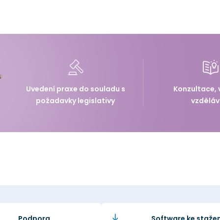
Uvedení praxe do souladu s
Konzultace, 
požadavky legislativy
vzděláv
Podpora
Software ke stažen