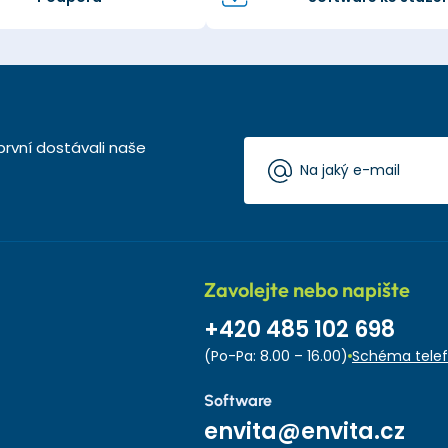
první dostávali naše
Zavolejte nebo napište
+420 485 102 698
(Po-Pa: 8.00 – 16.00)
Schéma telef
Software
envita@envita.cz