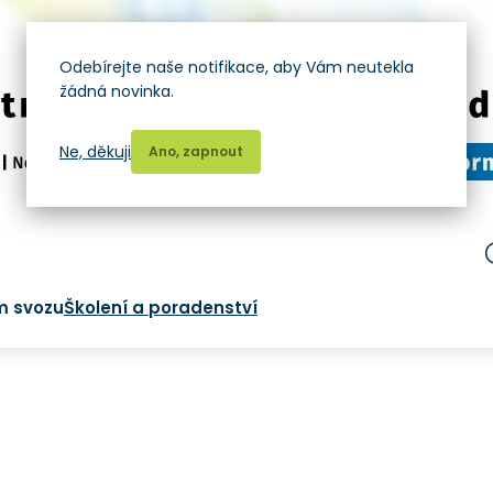
Odebírejte naše notifikace, aby Vám neutekla
žádná novinka.
Ne, děkuji
Ano, zapnout
m svozu
Školení a poradenství