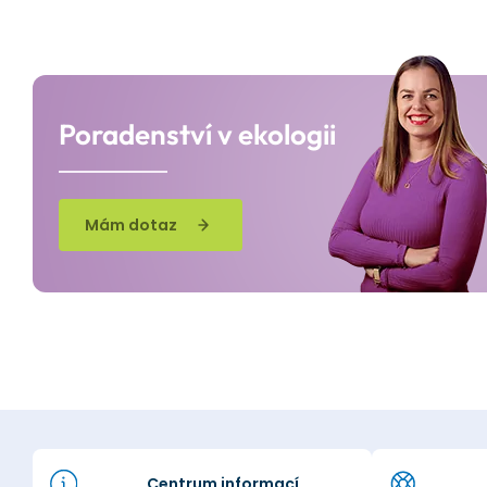
Poradenství v ekologii
Mám dotaz
Centrum informací