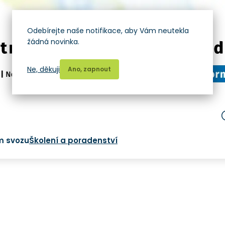
Odebírejte naše notifikace, aby Vám neutekla
žádná novinka.
Ne, děkuji
Ano, zapnout
m svozu
Školení a poradenství