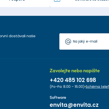
první dostávali naše
Zavolejte nebo napište
+420 485 102 698
(Po-Pa: 8.00 – 16.00)
Schéma telef
Software
envita@envita.cz