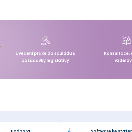
Uvedení praxe do souladu s
Konzultace, 
požadavky legislativy
vzděláv
Podpora
Software ke stažen