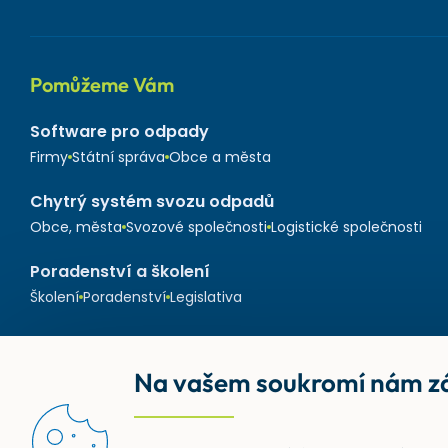
Pomůžeme Vám
Software pro odpady
Firmy
Státní správa
Obce a města
Chytrý systém svozu odpadů
Obce, města
Svozové společnosti
Logistické společnosti
Poradenství a školení
Školení
Poradenství
Legislativa
Na vašem soukromí nám zá