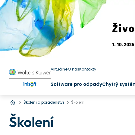
Aktuálně
O nás
Kontakty
Software pro odpady
Chytrý systé
Úvod
Školení a poradenství
Školení
Školení