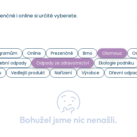
čně i online si určitě vyberete.
rogramům
Online
Prezenčně
Brno
Olomouc
Os
ební odpady
Odpady ze zdravotnictví
Ekologie podniku
u
Vedlejší produkt
Nařízení
Výrobce
Dřevní odpa
Bohužel jsme nic nenašli.