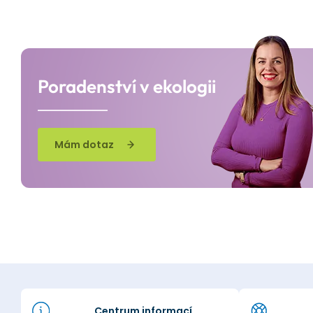
Poradenství v ekologii
Mám dotaz
Centrum informací