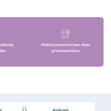
výklady,
Plnění povinností bez obav
ání
před kontrolou
í
Podcast