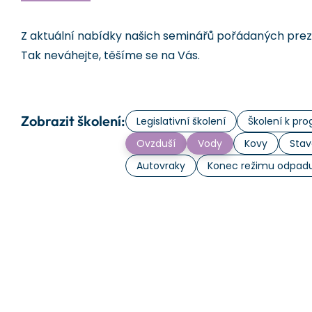
Z aktuální nabídky našich seminářů pořádaných prezen
Tak neváhejte, těšíme se na Vás.
Zobrazit školení:
Legislativní školení
Školení k p
Ovzduší
Vody
Kovy
Stav
Autovraky
Konec režimu odpad