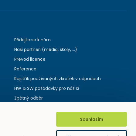
Přidejte se k nám
Naši partneři (média, školy, ...)
Převod licence
Reference
Rejstřík používaných zkratek v odpadech
HW & SW požadavky pro náš IS
Zpětný odběr
Souhlasím