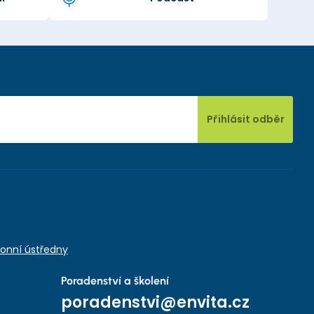
Přihlásit odběr
onní ústředny
Poradenství a školení
poradenstvi@envita.cz