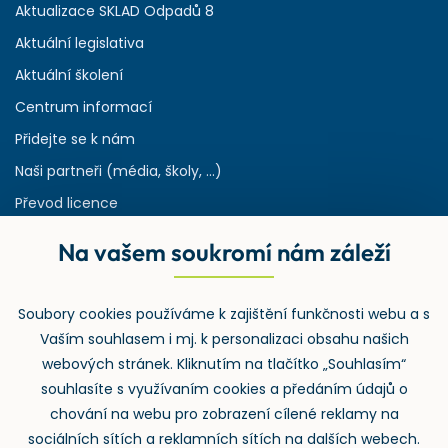
Aktualizace SKLAD Odpadů 8
Aktuální legislativa
Aktuální školení
Centrum informací
Přidejte se k nám
Naši partneři (média, školy, ...)
Převod licence
Reference
Na vašem soukromí nám záleží
Rejstřík používaných zkratek v odpadech
HW & SW požadavky pro náš IS
Soubory cookies používáme k zajištění funkčnosti webu a s
Zpětný odběr
Vaším souhlasem i mj. k personalizaci obsahu našich
webových stránek. Kliknutím na tlačítko „Souhlasím“
souhlasíte s využívaním cookies a předáním údajů o
chování na webu pro zobrazení cílené reklamy na
sociálních sítích a reklamních sítích na dalších webech.