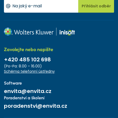
Přihlásit odběr
Zavolejte nebo napište
+420 485 102 698
(Po-Pa: 8.00 – 16.00)
Schéma telefonní ústředny
Software
envita@envita.cz
Poradenství a školení
poradenstvi@envita.cz