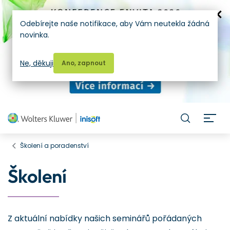
Odebírejte naše notifikace, aby Vám neutekla žádná
novinka.
Ne, děkuji
Ano, zapnout
H
Školení a poradenství
Školení
Z aktuální nabídky našich seminářů pořádaných