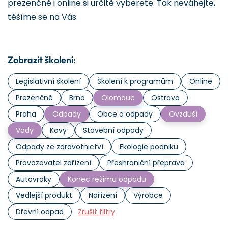
prezenčně i online si určitě vyberete. Tak neváhejte,
těšíme se na Vás.
Zobrazit školení:
Legislativní školení
Školení k programům
Online
Prezenčně
Brno
Olomouc
Ostrava
Praha
Odpady
Obce a odpady
Ovzduší
Vody
Kovy
Stavební odpady
Odpady ze zdravotnictví
Ekologie podniku
Provozovatel zařízení
Přeshraniční přeprava
Autovraky
Konec režimu odpadu
Vedlejší produkt
Nařízení
Výrobce
Dřevní odpad
Zrušit filtry