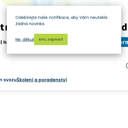
Odebírejte naše notifikace, aby Vám neutekla
žádná novinka.
Ne, děkuji
Ano, zapnout
m svozu
Školení a poradenství