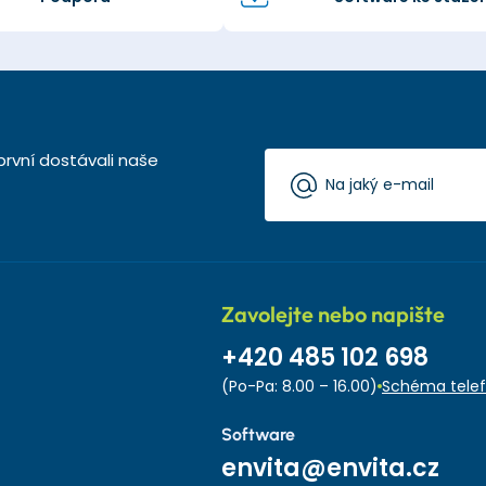
první dostávali naše
Zavolejte nebo napište
+420 485 102 698
(Po-Pa: 8.00 – 16.00)
Schéma telef
Software
envita@envita.cz