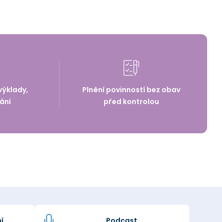
výklady,
Plnění povinností bez obav
ání
před kontrolou
í
Podcast