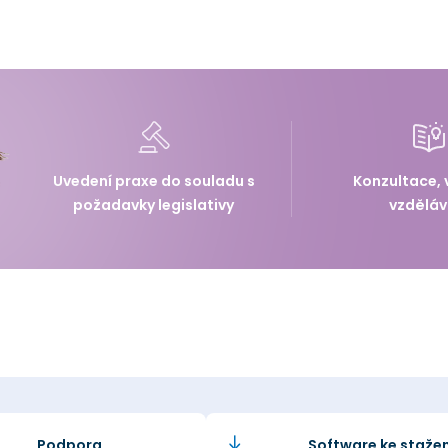
Uvedení praxe do souladu s
Konzultace, 
požadavky legislativy
vzděláv
Podpora
Software ke stažen