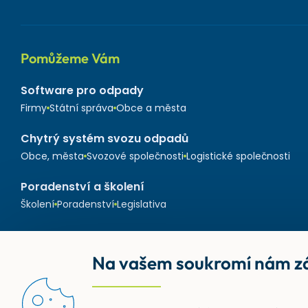
Pomůžeme Vám
Software pro odpady
Firmy
Státní správa
Obce a města
Chytrý systém svozu odpadů
Obce, města
Svozové společnosti
Logistické společnosti
Poradenství a školení
Školení
Poradenství
Legislativa
Na vašem soukromí nám zá