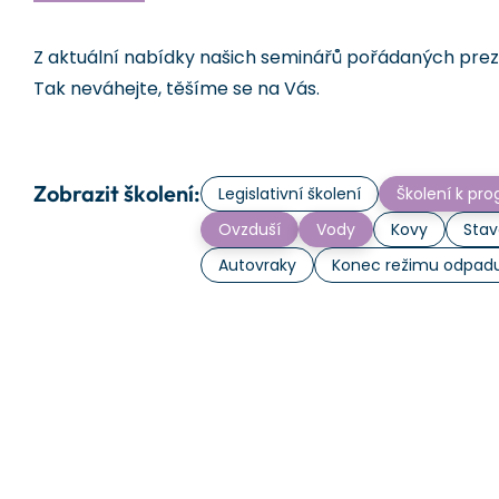
Z aktuální nabídky našich seminářů pořádaných prezen
Tak neváhejte, těšíme se na Vás.
Zobrazit školení:
Legislativní školení
Školení k p
Ovzduší
Vody
Kovy
Stav
Autovraky
Konec režimu odpad