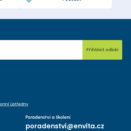
Přihlásit odběr
onní ústředny
Poradenství a školení
poradenstvi@envita.cz