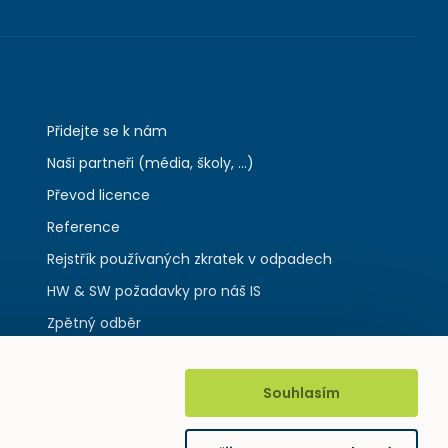
Přidejte se k nám
Naši partneři (média, školy, ...)
Převod licence
Reference
Rejstřík používaných zkratek v odpadech
HW & SW požadavky pro náš IS
Zpětný odběr
Souhlasím