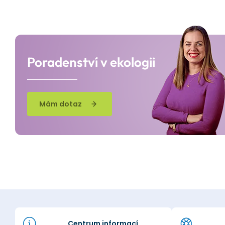
Poradenství v ekologii
Mám dotaz
Centrum informací