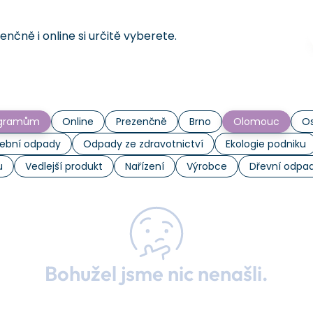
čně i online si určitě vyberete.
rogramům
Online
Prezenčně
Brno
Olomouc
Os
ební odpady
Odpady ze zdravotnictví
Ekologie podniku
u
Vedlejší produkt
Nařízení
Výrobce
Dřevní odpa
Bohužel jsme nic nenašli.