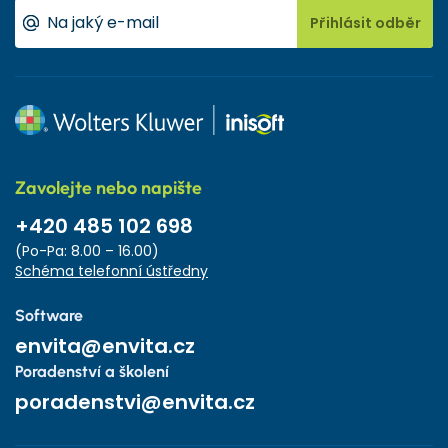
Přihlásit odběr
Zavolejte nebo napište
+420 485 102 698
(Po-Pa: 8.00 – 16.00)
Schéma telefonní ústředny
Software
envita@envita.cz
Poradenství a školení
poradenstvi@envita.cz