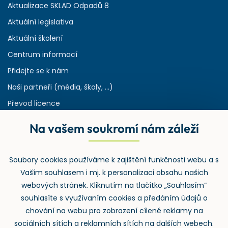
Aktualizace SKLAD Odpadů 8
Aktuální legislativa
Aktuální školení
Centrum informací
Přidejte se k nám
Naši partneři (média, školy, ...)
Převod licence
Reference
Na vašem soukromí nám záleží
Rejstřík používaných zkratek v odpadech
HW & SW požadavky pro náš IS
Soubory cookies používáme k zajištění funkčnosti webu a s
Zpětný odběr
Vaším souhlasem i mj. k personalizaci obsahu našich
webových stránek. Kliknutím na tlačítko „Souhlasím“
souhlasíte s využívaním cookies a předáním údajů o
chování na webu pro zobrazení cílené reklamy na
sociálních sítích a reklamních sítích na dalších webech.