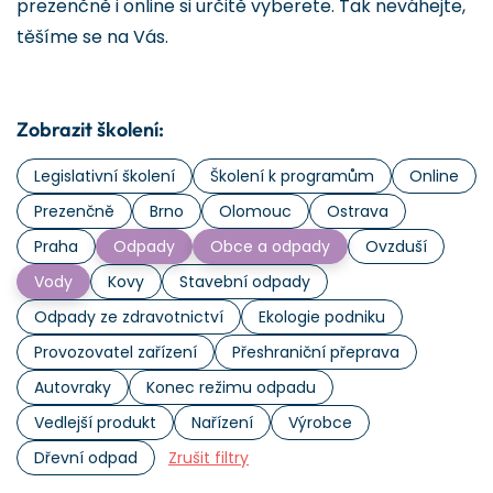
prezenčně i online si určitě vyberete. Tak neváhejte,
těšíme se na Vás.
Zobrazit školení:
Legislativní školení
Školení k programům
Online
Prezenčně
Brno
Olomouc
Ostrava
Praha
Odpady
Obce a odpady
Ovzduší
Vody
Kovy
Stavební odpady
Odpady ze zdravotnictví
Ekologie podniku
Provozovatel zařízení
Přeshraniční přeprava
Autovraky
Konec režimu odpadu
Vedlejší produkt
Nařízení
Výrobce
Dřevní odpad
Zrušit filtry