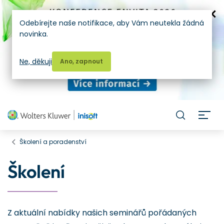
Odebírejte naše notifikace, aby Vám neutekla žádná
novinka.
Ne, děkuji
Ano, zapnout
H
Školení a poradenství
Školení
Z aktuální nabídky našich seminářů pořádaných