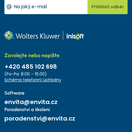
Přihlásit odběr
Zavolejte nebo napište
+420 485 102 698
(Po-Pa: 8.00 – 16.00)
Schéma telefonní ústředny
Software
envita@envita.cz
Poradenství a školení
poradenstvi@envita.cz