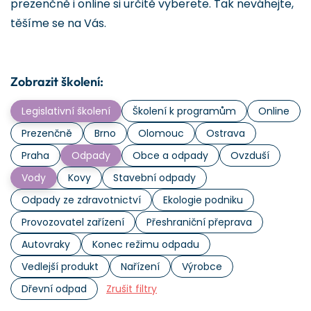
prezenčně i online si určitě vyberete. Tak neváhejte,
těšíme se na Vás.
Zobrazit školení:
Legislativní školení
Školení k programům
Online
Prezenčně
Brno
Olomouc
Ostrava
Praha
Odpady
Obce a odpady
Ovzduší
Vody
Kovy
Stavební odpady
Odpady ze zdravotnictví
Ekologie podniku
Provozovatel zařízení
Přeshraniční přeprava
Autovraky
Konec režimu odpadu
Vedlejší produkt
Nařízení
Výrobce
Dřevní odpad
Zrušit filtry