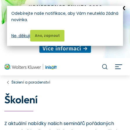
Odebírejte naše notifikace, aby Vám neutekla žádná
novinka.
Ne, děkuji
Ano, zapnout
H
Školení a poradenství
Školení
Z aktuální nabídky našich seminářů pořádaných