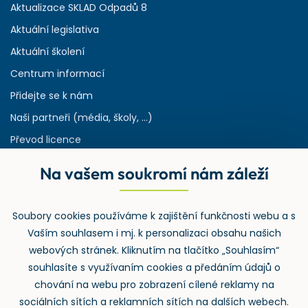
Aktualizace SKLAD Odpadů 8
Aktuální legislativa
Aktuální školení
Centrum informací
Přidejte se k nám
Naši partneři (média, školy, ...)
Převod licence
Reference
Na vašem soukromí nám záleží
Rejstřík používaných zkratek v odpadech
HW & SW požadavky pro náš IS
Soubory cookies používáme k zajištění funkčnosti webu a s
Zpětný odběr
Vaším souhlasem i mj. k personalizaci obsahu našich
webových stránek. Kliknutím na tlačítko „Souhlasím“
souhlasíte s využívaním cookies a předáním údajů o
chování na webu pro zobrazení cílené reklamy na
sociálních sítích a reklamních sítích na dalších webech.