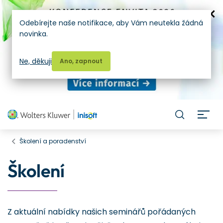
Odebírejte naše notifikace, aby Vám neutekla žádná
novinka.
Ne, děkuji
Ano, zapnout
H
Školení a poradenství
Školení
Z aktuální nabídky našich seminářů pořádaných