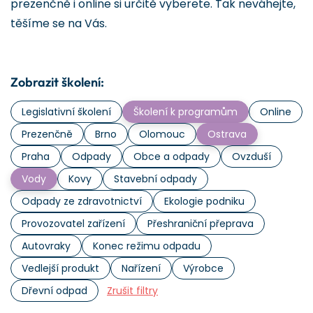
prezenčně i online si určitě vyberete. Tak neváhejte,
těšíme se na Vás.
Zobrazit školení:
Legislativní školení
Školení k programům
Online
Prezenčně
Brno
Olomouc
Ostrava
Praha
Odpady
Obce a odpady
Ovzduší
Vody
Kovy
Stavební odpady
Odpady ze zdravotnictví
Ekologie podniku
Provozovatel zařízení
Přeshraniční přeprava
Autovraky
Konec režimu odpadu
Vedlejší produkt
Nařízení
Výrobce
Dřevní odpad
Zrušit filtry