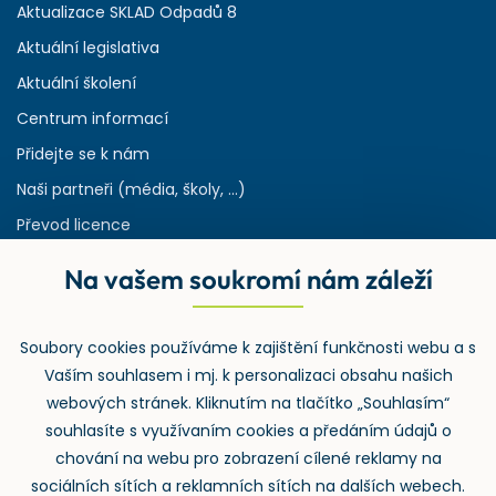
Aktualizace SKLAD Odpadů 8
Aktuální legislativa
Aktuální školení
Centrum informací
Přidejte se k nám
Naši partneři (média, školy, ...)
Převod licence
Reference
Na vašem soukromí nám záleží
Rejstřík používaných zkratek v odpadech
HW & SW požadavky pro náš IS
Soubory cookies používáme k zajištění funkčnosti webu a s
Zpětný odběr
Vaším souhlasem i mj. k personalizaci obsahu našich
webových stránek. Kliknutím na tlačítko „Souhlasím“
souhlasíte s využívaním cookies a předáním údajů o
chování na webu pro zobrazení cílené reklamy na
sociálních sítích a reklamních sítích na dalších webech.