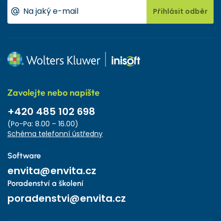
Přihlásit odběr
Zavolejte nebo napište
+420 485 102 698
(Po-Pa: 8.00 – 16.00)
Schéma telefonní ústředny
Software
envita@envita.cz
Poradenství a školení
poradenstvi@envita.cz