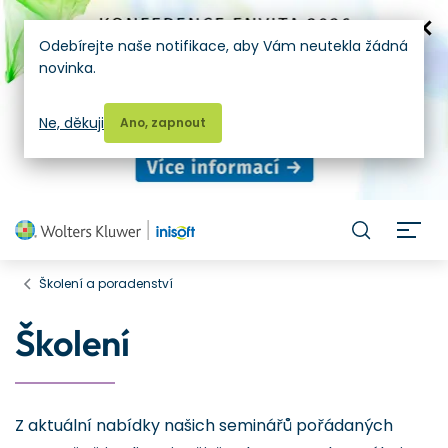
Odebírejte naše notifikace, aby Vám neutekla žádná
novinka.
Ne, děkuji
Ano, zapnout
H
Školení a poradenství
Školení
Z aktuální nabídky našich seminářů pořádaných