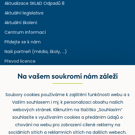
Aktualizace SKLAD Odpadů 8
Aktuální legislativa
Aktuální školení
Centrum informací
Přidejte se k nám
Naši partneři (média, školy, ...)
Převod licence
Reference
Na vašem soukromí nám záleží
Rejstřík používaných zkratek v odpadech
HW & SW požadavky pro náš IS
Soubory cookies používáme k zajištění funkčnosti webu a s
Zpětný odběr
Vaším souhlasem i mj. k personalizaci obsahu našich
webových stránek. Kliknutím na tlačítko „Souhlasím“
souhlasíte s využívaním cookies a předáním údajů o
chování na webu pro zobrazení cílené reklamy na
sociálních sítích a reklamních sítích na dalších webech.