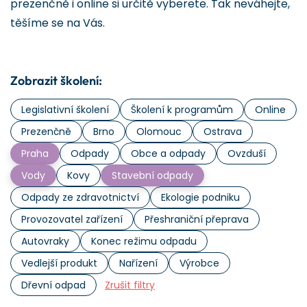
prezenčně i online si určitě vyberete. Tak neváhejte,
těšíme se na Vás.
Zobrazit školení:
Legislativní školení
Školení k programům
Online
Prezenčně
Brno
Olomouc
Ostrava
Praha
Odpady
Obce a odpady
Ovzduší
Vody
Kovy
Stavební odpady
Odpady ze zdravotnictví
Ekologie podniku
Provozovatel zařízení
Přeshraniční přeprava
Autovraky
Konec režimu odpadu
Vedlejší produkt
Nařízení
Výrobce
Dřevní odpad
Zrušit filtry