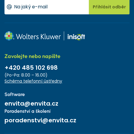
Přihlásit odběr
Zavolejte nebo napište
+420 485 102 698
(Po-Pa: 8.00 – 16.00)
Schéma telefonní ústředny
Software
envita@envita.cz
Poradenství a školení
poradenstvi@envita.cz