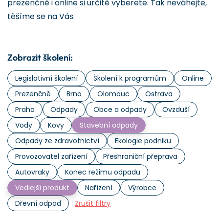
prezenčně i online si určitě vyberete. Tak neváhejte,
těšíme se na Vás.
Zobrazit školení:
Legislativní školení
Školení k programům
Online
Prezenčně
Brno
Olomouc
Ostrava
Praha
Odpady
Obce a odpady
Ovzduší
Vody
Kovy
Stavební odpady
Odpady ze zdravotnictví
Ekologie podniku
Provozovatel zařízení
Přeshraniční přeprava
Autovraky
Konec režimu odpadu
Vedlejší produkt
Nařízení
Výrobce
Dřevní odpad
Zrušit filtry