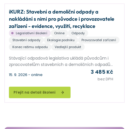
iKURZ: Stavební a demoliční odpady a
nakládání s nimi pro původce i provozovatele
zařízení - evidence, využití, recyklace
Legislativní školení
Online
Odpady
Stavební odpady
Ekologie podniku
Provozovatel zařízení
Konec režimu odpadu
Vedlejší produkt
Stávající odpadová legislativa ukládá původcům i
zpracovatelům stavebních a demoličních odpadů
řadu povinností. Cílem má být maximální možné
3 485 Kč
15. 9. 2026 - online
využití těchto odpadů, a také znovupoužití stavebních
bez DPH
materiálů, vše v duchu oběhového hospodářství. V
této souvislosti stavebníky trápí řada praktických
Přejít na detail školení
problémů, např. při nakládání s přebytky zemin.
Zpracovatelé stavebních odpadů, hlavně výrobci
recyklátů, stále čekají na upřesnění legislativy. V
semináři nastíníme legislativně správná a přitom v
praxi proveditelná řešení nakládání s odpady
vznikajícími ve stavebnictví.