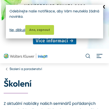
Odebírejte naše notifikace, aby Vám neutekla žádná
novinka.
Ne, děkuji
Ano, zapnout
H
Školení a poradenství
Školení
Z aktuální nabídky našich seminářů pořádaných