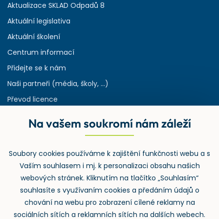
Aktualizace SKLAD Odpadů 8
Aktuální legislativa
Aktuální školení
Centrum informací
Přidejte se k nám
Naši partneři (média, školy, ...)
Převod licence
Reference
Na vašem soukromí nám záleží
Rejstřík používaných zkratek v odpadech
HW & SW požadavky pro náš IS
Soubory cookies používáme k zajištění funkčnosti webu a s
Zpětný odběr
Vaším souhlasem i mj. k personalizaci obsahu našich
webových stránek. Kliknutím na tlačítko „Souhlasím“
souhlasíte s využívaním cookies a předáním údajů o
chování na webu pro zobrazení cílené reklamy na
sociálních sítích a reklamních sítích na dalších webech.