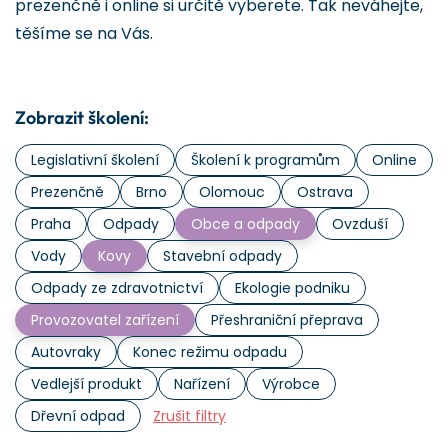
prezenčně i online si určitě vyberete. Tak neváhejte,
těšíme se na Vás.
Zobrazit školení:
Legislativní školení
Školení k programům
Online
Prezenčně
Brno
Olomouc
Ostrava
Praha
Odpady
Obce a odpady
Ovzduší
Vody
Kovy
Stavební odpady
Odpady ze zdravotnictví
Ekologie podniku
Provozovatel zařízení
Přeshraniční přeprava
Autovraky
Konec režimu odpadu
Vedlejší produkt
Nařízení
Výrobce
Dřevní odpad
Zrušit filtry