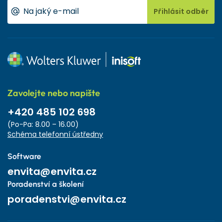
Přihlásit odběr
Zavolejte nebo napište
+420 485 102 698
(Po-Pa: 8.00 – 16.00)
Schéma telefonní ústředny
Software
envita@envita.cz
Poradenství a školení
poradenstvi@envita.cz