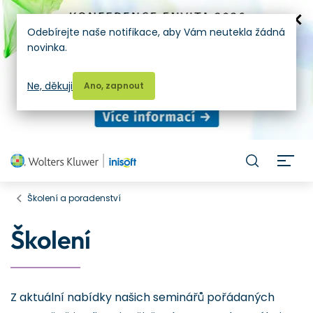
Odebírejte naše notifikace, aby Vám neutekla žádná
novinka.
Ne, děkuji
Ano, zapnout
H
Školení a poradenství
Školení
Z aktuální nabídky našich seminářů pořádaných