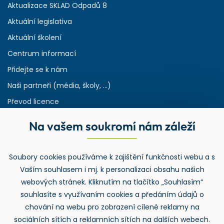
Aktualizace SKLAD Odpadů 8
Aktuální legislativa
Aktuální školení
Centrum informací
Přidejte se k nám
Naši partneři (média, školy, ...)
Převod licence
Reference
Na vašem soukromí nám záleží
Rejstřík používaných zkratek v odpadech
HW & SW požadavky pro náš IS
Soubory cookies používáme k zajištění funkčnosti webu a s
Zpětný odběr
Vaším souhlasem i mj. k personalizaci obsahu našich
webových stránek. Kliknutím na tlačítko „Souhlasím“
souhlasíte s využívaním cookies a předáním údajů o
chování na webu pro zobrazení cílené reklamy na
sociálních sítích a reklamních sítích na dalších webech.