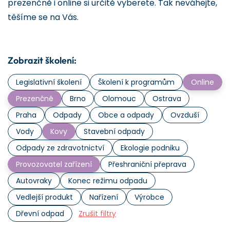
prezenčně i online si určitě vyberete. Tak neváhejte,
těšíme se na Vás.
Zobrazit školení:
Legislativní školení
Školení k programům
Online
Prezenčně
Brno
Olomouc
Ostrava
Praha
Odpady
Obce a odpady
Ovzduší
Vody
Kovy
Stavební odpady
Odpady ze zdravotnictví
Ekologie podniku
Provozovatel zařízení
Přeshraniční přeprava
Autovraky
Konec režimu odpadu
Vedlejší produkt
Nařízení
Výrobce
Dřevní odpad
Zrušit filtry