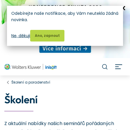
Odebírejte naše notifikace, aby Vám neutekla žádná
novinka.
Ne, děkuji
Ano, zapnout
H
Školení a poradenství
Školení
Z aktuální nabídky našich seminářů pořádaných