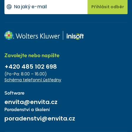
Přihlásit odběr
Zavolejte nebo napište
+420 485 102 698
(Po-Pa: 8.00 – 16.00)
Schéma telefonní ústředny
Software
envita@envita.cz
Poradenství a školení
poradenstvi@envita.cz