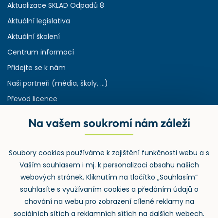
Aktualizace SKLAD Odpadů 8
Aktuální legislativa
Aktuální školení
Centrum informací
Přidejte se k nám
Naši partneři (média, školy, ...)
Převod licence
Reference
Na vašem soukromí nám záleží
Rejstřík používaných zkratek v odpadech
HW & SW požadavky pro náš IS
Soubory cookies používáme k zajištění funkčnosti webu a s
Zpětný odběr
Vaším souhlasem i mj. k personalizaci obsahu našich
webových stránek. Kliknutím na tlačítko „Souhlasím“
souhlasíte s využívaním cookies a předáním údajů o
chování na webu pro zobrazení cílené reklamy na
sociálních sítích a reklamních sítích na dalších webech.