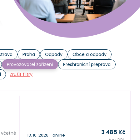
trava
Praha
Odpady
Obce a odpady
Provozovatel zařízení
Přeshraniční přeprava
d
Zrušit filtry
3 485 Kč
, včetně
13. 10. 2026 - online
bez DPH