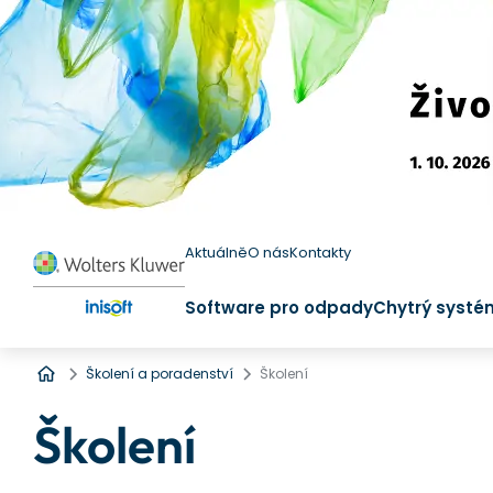
Aktuálně
O nás
Kontakty
Software pro odpady
Chytrý systé
Úvod
Školení a poradenství
Školení
Školení