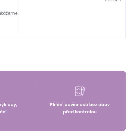
 ukážeme,
výklady,
Plnění povinností bez obav
ání
před kontrolou