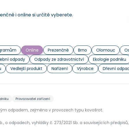
čně i online si určitě vyberete.
rogramům
Online
Prezenčně
Brno
Olomouc
Os
ební odpady
Odpady ze zdravotnictví
Ekologie podniku
u
Vedlejší produkt
Nařízení
Výrobce
Dřevní odpa
odniku
Provozovatel zařízení
ovovým odpadem, zejména v provozech typu kovošrot.
., o odpadech, vyhlášky č. 273/2021 Sb. a souvisejících předpisů