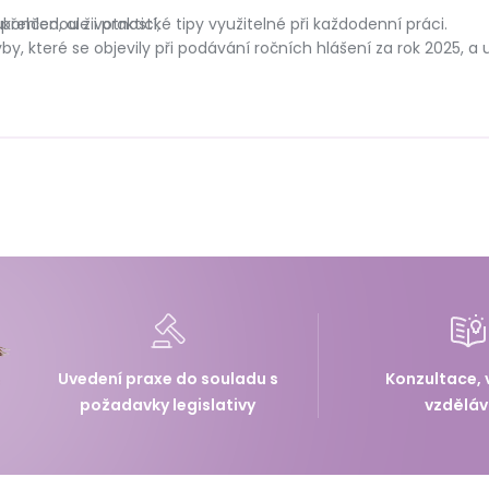
ukončenou životností,
přehled, ale i praktické tipy využitelné při každodenní práci.
y, které se objevily při podávání ročních hlášení za rok 2025, a
Uvedení praxe do souladu s
Konzultace, 
požadavky legislativy
vzděláv