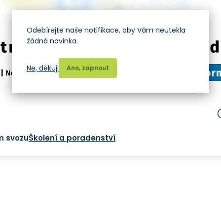
Odebírejte naše notifikace, aby Vám neutekla
žádná novinka.
Ne, děkuji
Ano, zapnout
m svozu
Školení a poradenství