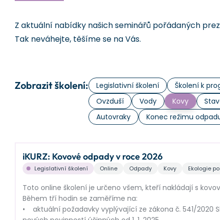
Z aktuální nabídky našich seminářů pořádaných prezen
Tak neváhejte, těšíme se na Vás.
Zobrazit školení:
Legislativní školení
Školení k p
Ovzduší
Vody
Kovy
Stav
Autovraky
Konec režimu odpad
iKURZ: Kovové odpady v roce 2026
Legislativní školení
Online
Odpady
Kovy
Ekologie p
Toto online školení je určeno všem, kteří nakládají s k
Během tří hodin se zaměříme na:
• aktuální požadavky vyplývající ze zákona č. 541/2020 Sb