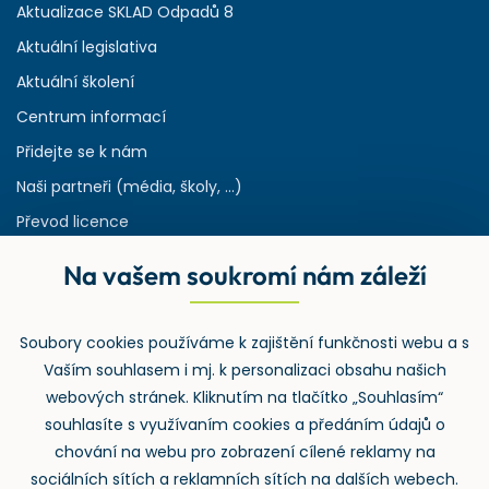
Aktualizace SKLAD Odpadů 8
Aktuální legislativa
Aktuální školení
Centrum informací
Přidejte se k nám
Naši partneři (média, školy, ...)
Převod licence
Reference
Na vašem soukromí nám záleží
Rejstřík používaných zkratek v odpadech
HW & SW požadavky pro náš IS
Soubory cookies používáme k zajištění funkčnosti webu a s
Zpětný odběr
Vaším souhlasem i mj. k personalizaci obsahu našich
webových stránek. Kliknutím na tlačítko „Souhlasím“
souhlasíte s využívaním cookies a předáním údajů o
chování na webu pro zobrazení cílené reklamy na
sociálních sítích a reklamních sítích na dalších webech.