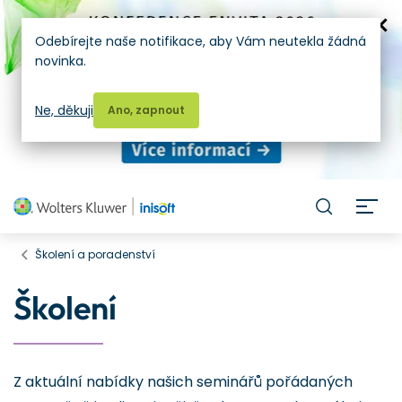
Odebírejte naše notifikace, aby Vám neutekla žádná
novinka.
Ne, děkuji
Ano, zapnout
H
Školení a poradenství
Školení
Z aktuální nabídky našich seminářů pořádaných