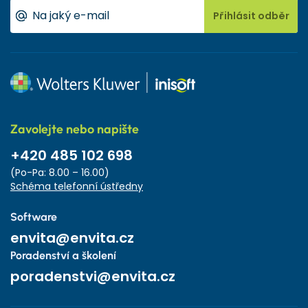
Přihlásit odběr
Zavolejte nebo napište
+420 485 102 698
(Po-Pa: 8.00 – 16.00)
Schéma telefonní ústředny
Software
envita@envita.cz
Poradenství a školení
poradenstvi@envita.cz