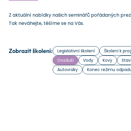
Z aktuální nabídky našich seminářů pořádaných prezen
Tak neváhejte, těšíme se na Vás.
Zobrazit školení:
Legislativní školení
Školení k p
Ovzduší
Vody
Kovy
Stav
Autovraky
Konec režimu odpad