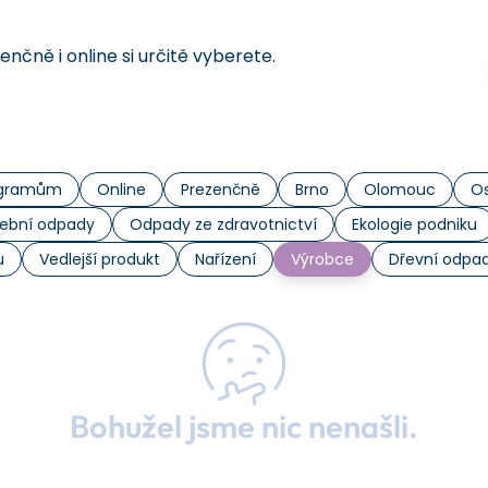
čně i online si určitě vyberete.
rogramům
Online
Prezenčně
Brno
Olomouc
Os
ební odpady
Odpady ze zdravotnictví
Ekologie podniku
u
Vedlejší produkt
Nařízení
Výrobce
Dřevní odpa
Bohužel jsme nic nenašli.