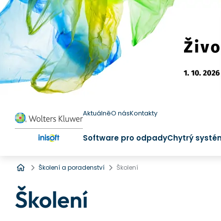
Aktuálně
O nás
Kontakty
Software pro odpady
Chytrý systé
Úvod
Školení a poradenství
Školení
Školení