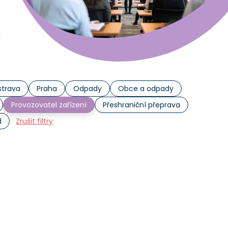
trava
Praha
Odpady
Obce a odpady
Provozovatel zařízení
Přeshraniční přeprava
d
Zrušit filtry