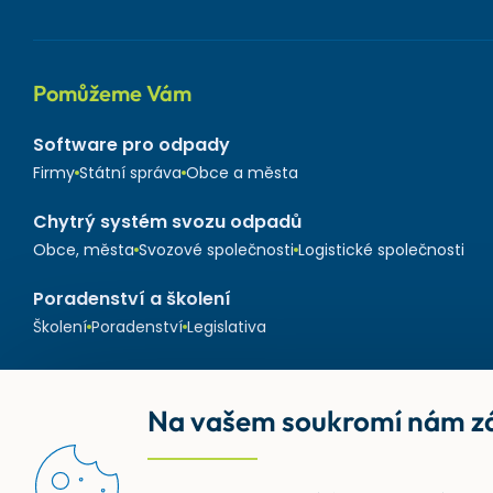
Pomůžeme Vám
Software pro odpady
Firmy
Státní správa
Obce a města
Chytrý systém svozu odpadů
Obce, města
Svozové společnosti
Logistické společnosti
Poradenství a školení
Školení
Poradenství
Legislativa
Na vašem soukromí nám zá