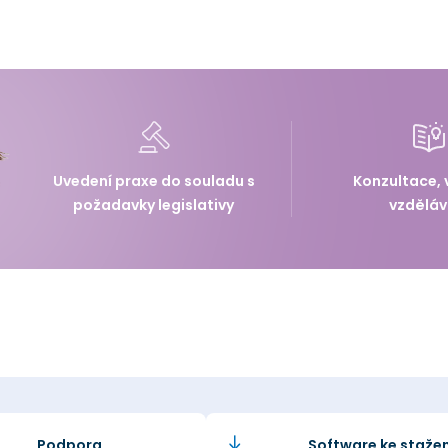
Uvedení praxe do souladu s
Konzultace, 
požadavky legislativy
vzděláv
Podpora
Software ke stažen