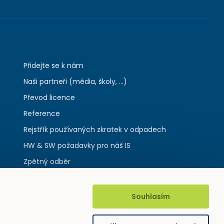
Přidejte se k nám
Naši partneři (média, školy, ...)
Převod licence
Reference
Rejstřík používaných zkratek v odpadech
HW & SW požadavky pro náš IS
Zpětný odběr
Souhlasím