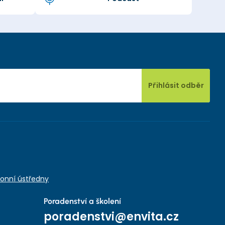
Přihlásit odběr
onní ústředny
Poradenství a školení
poradenstvi@envita.cz