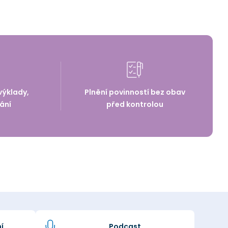
výklady,
Plnění povinností bez obav
ání
před kontrolou
í
Podcast