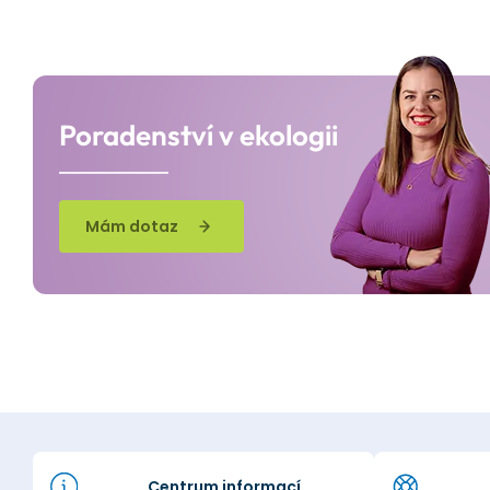
Poradenství v ekologii
Mám dotaz
Centrum informací