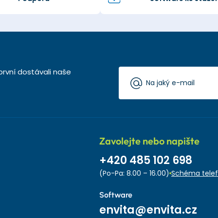
první dostávali naše
Zavolejte nebo napište
+420 485 102 698
(Po-Pa: 8.00 – 16.00)
Schéma telef
Software
envita@envita.cz