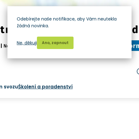
Odebírejte naše notifikace, aby Vám neutekla
žádná novinka.
Ne, děkuji
Ano, zapnout
m svozu
Školení a poradenství