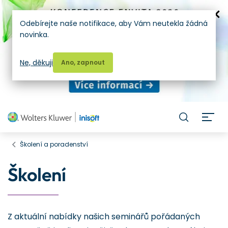
Odebírejte naše notifikace, aby Vám neutekla žádná
novinka.
Ne, děkuji
Ano, zapnout
H
Školení a poradenství
Školení
Z aktuální nabídky našich seminářů pořádaných