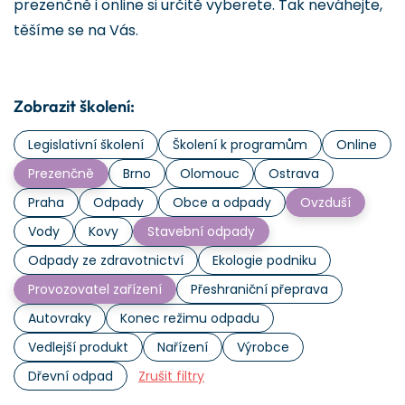
prezenčně i online si určitě vyberete. Tak neváhejte,
těšíme se na Vás.
Zobrazit školení:
Legislativní školení
Školení k programům
Online
Prezenčně
Brno
Olomouc
Ostrava
Praha
Odpady
Obce a odpady
Ovzduší
Vody
Kovy
Stavební odpady
Odpady ze zdravotnictví
Ekologie podniku
Provozovatel zařízení
Přeshraniční přeprava
Autovraky
Konec režimu odpadu
Vedlejší produkt
Nařízení
Výrobce
Dřevní odpad
Zrušit filtry