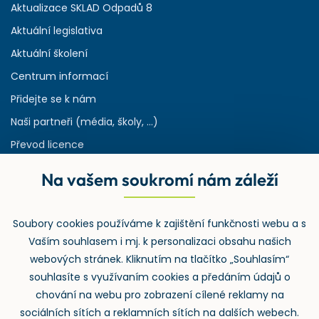
Aktualizace SKLAD Odpadů 8
Aktuální legislativa
Aktuální školení
Centrum informací
Přidejte se k nám
Naši partneři (média, školy, ...)
Převod licence
Reference
Na vašem soukromí nám záleží
Rejstřík používaných zkratek v odpadech
HW & SW požadavky pro náš IS
Soubory cookies používáme k zajištění funkčnosti webu a s
Zpětný odběr
Vaším souhlasem i mj. k personalizaci obsahu našich
webových stránek. Kliknutím na tlačítko „Souhlasím“
souhlasíte s využívaním cookies a předáním údajů o
chování na webu pro zobrazení cílené reklamy na
sociálních sítích a reklamních sítích na dalších webech.