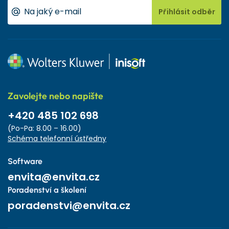
Přihlásit odběr
Zavolejte nebo napište
+420 485 102 698
(Po-Pa: 8.00 – 16.00)
Schéma telefonní ústředny
Software
envita@envita.cz
Poradenství a školení
poradenstvi@envita.cz