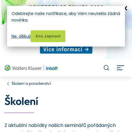
Odebírejte naše notifikace, aby Vám neutekla žádná
novinka.
Ne, děkuji
Ano, zapnout
H
Školení a poradenství
Školení
Z aktuální nabídky našich seminářů pořádaných