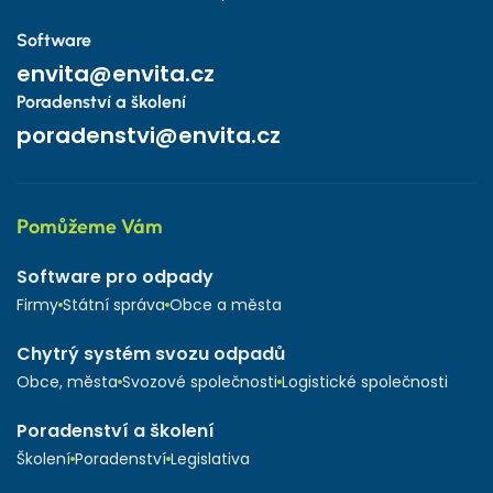
Software
envita@envita.cz
Poradenství a školení
poradenstvi@envita.cz
Pomůžeme Vám
Software pro odpady
Firmy
Státní správa
Obce a města
Chytrý systém svozu odpadů
Obce, města
Svozové společnosti
Logistické společnosti
Poradenství a školení
Školení
Poradenství
Legislativa