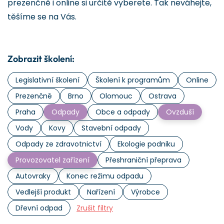
prezenčně i online si určitě vyberete. Tak neváhejte,
těšíme se na Vás.
Zobrazit školení:
Legislativní školení
Školení k programům
Online
Prezenčně
Brno
Olomouc
Ostrava
Praha
Odpady
Obce a odpady
Ovzduší
Vody
Kovy
Stavební odpady
Odpady ze zdravotnictví
Ekologie podniku
Provozovatel zařízení
Přeshraniční přeprava
Autovraky
Konec režimu odpadu
Vedlejší produkt
Nařízení
Výrobce
Dřevní odpad
Zrušit filtry