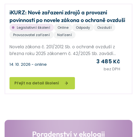
iKURZ: Nové zařazení zdrojů a provozní
povinnosti po novele zákona o ochraně ovzduší
Legislativní školení
Online
Odpady
Ovzduší
Provozovatel zařízení
Nařízení
Novela zákona č. 201/2012 Sb. o ochraně ovzduší z
března roku 2025 zákonem č. 42/2025 Sb. zavádí
několik významných změn, které donutí velkou část
3 485 Kč
14. 10. 2026 - online
provozovatelů zdrojů přehodnotit stávající zařazení
bez DPH
technologií, upravit provozní dokumentaci nebo
požádat o nové rozhodnutí příslušného orgánu
Přejít na detail školení
ochrany ovzduší.
V některých případech se může stát, že technologie,
které doposud nebyly považovány za vyjmenovaný
zdroj, budou po novele nově spadat do této kategorie,
a to buď z důvodu změny definic, zavedení nových
druhů zdrojů, nebo změny výkonových či kapacitních
limitů.
Poradenství v ekologii
Tento kurz je zaměřen na praktickou orientaci v