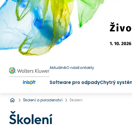
Aktuálně
O nás
Kontakty
Software pro odpady
Chytrý systé
Úvod
Školení a poradenství
Školení
Školení