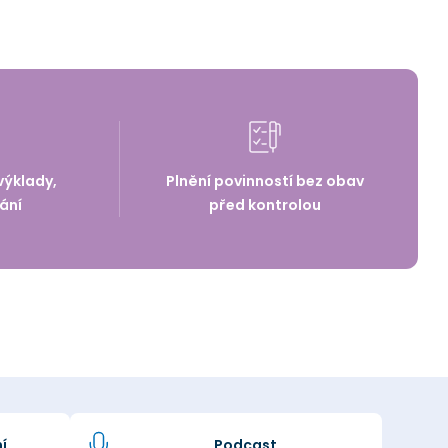
výklady,
Plnění povinností bez obav
ání
před kontrolou
í
Podcast