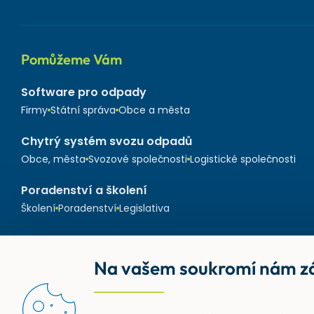
Pomůžeme Vám
Software pro odpady
Firmy
Státní správa
Obce a města
Chytrý systém svozu odpadů
Obce, města
Svozové společnosti
Logistické společnosti
Poradenství a školení
Školení
Poradenství
Legislativa
Na vašem soukromí nám zá