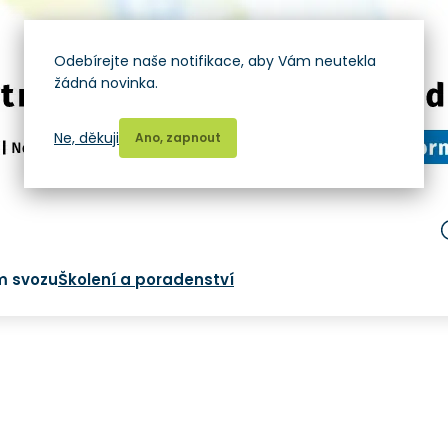
Odebírejte naše notifikace, aby Vám neutekla
žádná novinka.
Ne, děkuji
Ano, zapnout
m svozu
Školení a poradenství