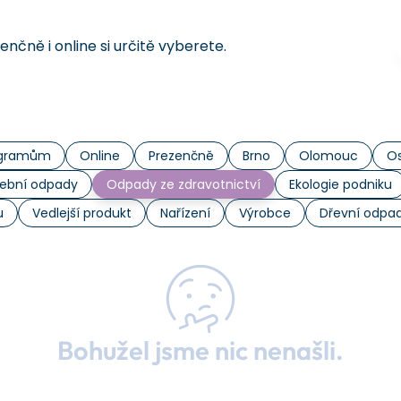
čně i online si určitě vyberete.
rogramům
Online
Prezenčně
Brno
Olomouc
Os
ební odpady
Odpady ze zdravotnictví
Ekologie podniku
u
Vedlejší produkt
Nařízení
Výrobce
Dřevní odpa
Bohužel jsme nic nenašli.