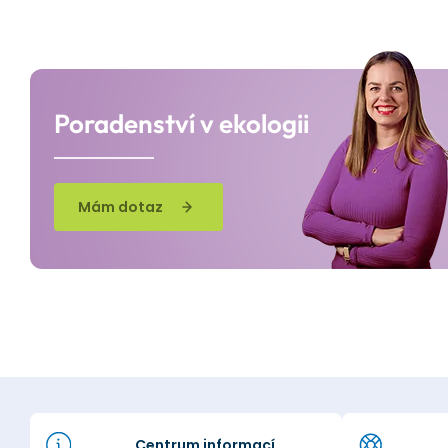
Poradenství v ekologii
Mám dotaz
Centrum informací