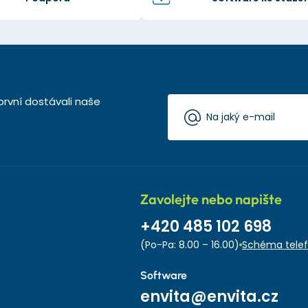
první dostávali naše
Zavolejte nebo napište
+420 485 102 698
(Po-Pa: 8.00 – 16.00)
Schéma telef
Software
envita@envita.cz