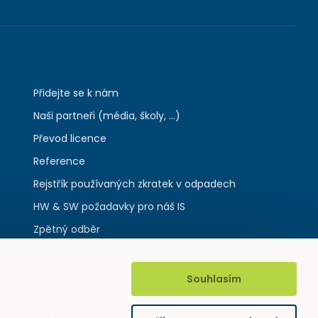
Přidejte se k nám
Naši partneři (média, školy, ...)
Převod licence
Reference
Rejstřík používaných zkratek v odpadech
HW & SW požadavky pro náš IS
Zpětný odběr
Souhlasím