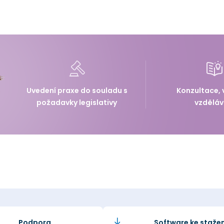
Uvedení praxe do souladu s
Konzultace, 
požadavky legislativy
vzděláv
Podpora
Software ke stažen