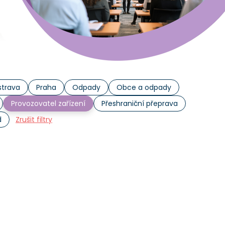
trava
Praha
Odpady
Obce a odpady
Provozovatel zařízení
Přeshraniční přeprava
d
Zrušit filtry