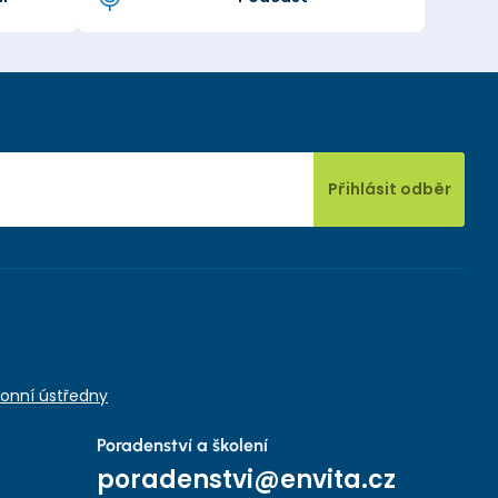
Přihlásit odběr
onní ústředny
Poradenství a školení
poradenstvi@envita.cz