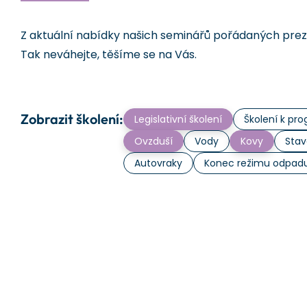
Z aktuální nabídky našich seminářů pořádaných prezen
Tak neváhejte, těšíme se na Vás.
Zobrazit školení:
Legislativní školení
Školení k p
Ovzduší
Vody
Kovy
Stav
Autovraky
Konec režimu odpad