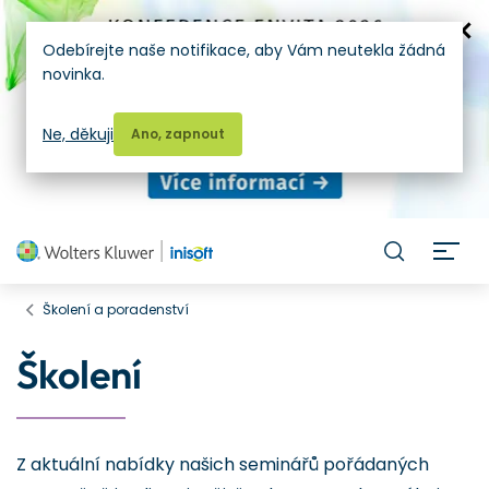
Odebírejte naše notifikace, aby Vám neutekla žádná
novinka.
Ne, děkuji
Ano, zapnout
H
Školení a poradenství
Školení
Z aktuální nabídky našich seminářů pořádaných