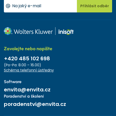
Přihlásit odběr
Zavolejte nebo napište
+420 485 102 698
(Po-Pa: 8.00 – 16.00)
Schéma telefonní ústředny
Software
envita@envita.cz
Poradenství a školení
poradenstvi@envita.cz