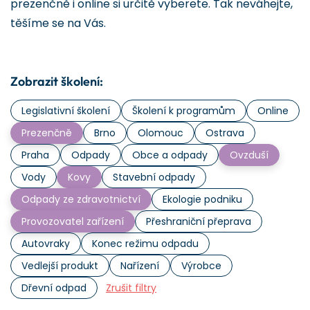
prezenčně i online si určitě vyberete. Tak neváhejte,
těšíme se na Vás.
Zobrazit školení:
Legislativní školení
Školení k programům
Online
Prezenčně
Brno
Olomouc
Ostrava
Praha
Odpady
Obce a odpady
Ovzduší
Vody
Kovy
Stavební odpady
Odpady ze zdravotnictví
Ekologie podniku
Provozovatel zařízení
Přeshraniční přeprava
Autovraky
Konec režimu odpadu
Vedlejší produkt
Nařízení
Výrobce
Dřevní odpad
Zrušit filtry