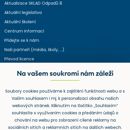
Aktualizace SKLAD Odpadů 8
Aktuální legislativa
Aktuální školení
Centrum informací
Přidejte se k nám
Naši partneři (média, školy, ...)
Převod licence
Reference
Na vašem soukromí nám záleží
Rejstřík používaných zkratek v odpadech
HW & SW požadavky pro náš IS
Soubory cookies používáme k zajištění funkčnosti webu a s
Zpětný odběr
Vaším souhlasem i mj. k personalizaci obsahu našich
webových stránek. Kliknutím na tlačítko „Souhlasím“
souhlasíte s využívaním cookies a předáním údajů o
chování na webu pro zobrazení cílené reklamy na
sociálních sítích a reklamních sítích na dalších webech.