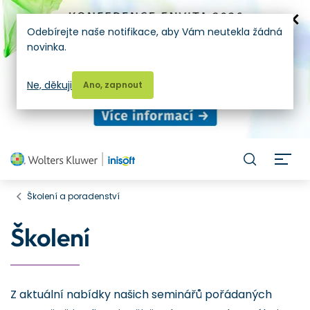
Odebírejte naše notifikace, aby Vám neutekla žádná
novinka.
Ne, děkuji
Ano, zapnout
H
Školení a poradenství
Školení
Z aktuální nabídky našich seminářů pořádaných