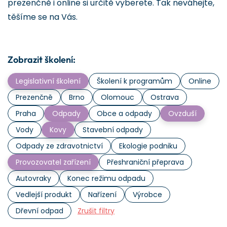
prezenčně i online si určitě vyberete. Tak neváhejte,
těšíme se na Vás.
Zobrazit školení:
Legislativní školení
Školení k programům
Online
Prezenčně
Brno
Olomouc
Ostrava
Praha
Odpady
Obce a odpady
Ovzduší
Vody
Kovy
Stavební odpady
Odpady ze zdravotnictví
Ekologie podniku
Provozovatel zařízení
Přeshraniční přeprava
Autovraky
Konec režimu odpadu
Vedlejší produkt
Nařízení
Výrobce
Dřevní odpad
Zrušit filtry