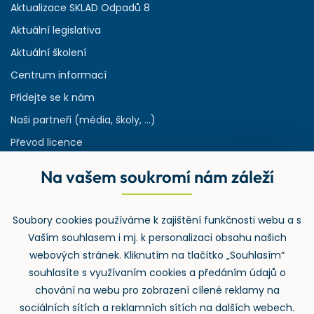
Aktualizace SKLAD Odpadů 8
Aktuální legislativa
Aktuální školení
Centrum informací
Přidejte se k nám
Naši partneři (média, školy, ...)
Převod licence
Reference
Na vašem soukromí nám záleží
Rejstřík používaných zkratek v odpadech
HW & SW požadavky pro náš IS
Soubory cookies používáme k zajištění funkčnosti webu a s
Zpětný odběr
Vaším souhlasem i mj. k personalizaci obsahu našich
webových stránek. Kliknutím na tlačítko „Souhlasím“
souhlasíte s využívaním cookies a předáním údajů o
chování na webu pro zobrazení cílené reklamy na
sociálních sítích a reklamních sítích na dalších webech.