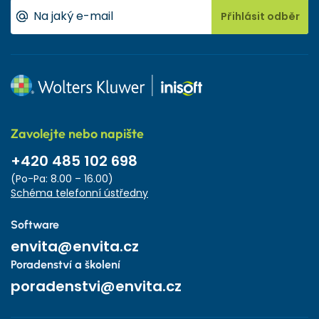
Přihlásit odběr
Zavolejte nebo napište
+420 485 102 698
(Po-Pa: 8.00 – 16.00)
Schéma telefonní ústředny
Software
envita@envita.cz
Poradenství a školení
poradenstvi@envita.cz