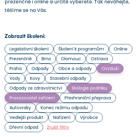
prezenčně i online si určitě vyberete. Tak neváhejte,
těšíme se na Vás.
Zobrazit školení:
Legislativní školení
Školení k programům
Online
Prezenčně
Brno
Olomouc
Ostrava
Praha
Odpady
Obce a odpady
Ovzduší
Vody
Kovy
Stavební odpady
Odpady ze zdravotnictví
Ekologie podniku
Provozovatel zařízení
Přeshraniční přeprava
Autovraky
Konec režimu odpadu
Vedlejší produkt
Nařízení
Výrobce
Dřevní odpad
Zrušit filtry