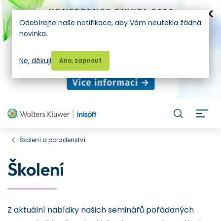
Odebírejte naše notifikace, aby Vám neutekla žádná
novinka.
Ne, děkuji
Ano, zapnout
H
Školení a poradenství
Školení
Z aktuální nabídky našich seminářů pořádaných