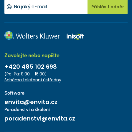
Přihlásit odběr
Zavolejte nebo napište
+420 485 102 698
(Po-Pa: 8.00 – 16.00)
Schéma telefonní ústředny
Software
envita@envita.cz
Poradenství a školení
poradenstvi@envita.cz