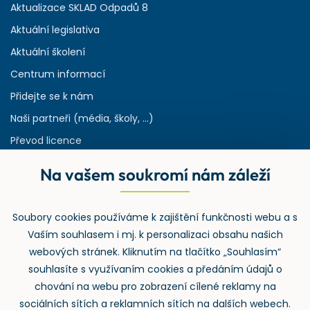
Aktualizace SKLAD Odpadů 8
Aktuální legislativa
Aktuální školení
Centrum informací
Přidejte se k nám
Naši partneři (média, školy, ...)
Převod licence
Reference
Na vašem soukromí nám záleží
Rejstřík používaných zkratek v odpadech
HW & SW požadavky pro náš IS
Soubory cookies používáme k zajištění funkčnosti webu a s
Zpětný odběr
Vaším souhlasem i mj. k personalizaci obsahu našich
webových stránek. Kliknutím na tlačítko „Souhlasím“
souhlasíte s využívaním cookies a předáním údajů o
chování na webu pro zobrazení cílené reklamy na
sociálních sítích a reklamních sítích na dalších webech.