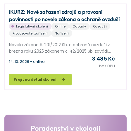
iKURZ: Nové zařazení zdrojů a provozní
povinnosti po novele zákona o ochraně ovzduší
Legislativní školení
Online
Odpady
Ovzduší
Provozovatel zařízení
Nařízení
Novela zákona č. 201/2012 Sb. o ochraně ovzduší z
března roku 2025 zákonem č. 42/2025 Sb. zavádí
několik významných změn, které donutí velkou část
3 485 Kč
14. 10. 2026 - online
provozovatelů zdrojů přehodnotit stávající zařazení
bez DPH
technologií, upravit provozní dokumentaci nebo
požádat o nové rozhodnutí příslušného orgánu
Přejít na detail školení
ochrany ovzduší.
V některých případech se může stát, že technologie,
které doposud nebyly považovány za vyjmenovaný
zdroj, budou po novele nově spadat do této kategorie,
a to buď z důvodu změny definic, zavedení nových
druhů zdrojů, nebo změny výkonových či kapacitních
limitů.
Poradenství v ekologii
Tento kurz je zaměřen na praktickou orientaci v