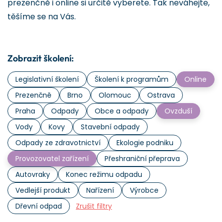
prezenčně i online si určitě vyberete. Tak neváhejte,
těšíme se na Vás.
Zobrazit školení:
Legislativní školení
Školení k programům
Online
Prezenčně
Brno
Olomouc
Ostrava
Praha
Odpady
Obce a odpady
Ovzduší
Vody
Kovy
Stavební odpady
Odpady ze zdravotnictví
Ekologie podniku
Provozovatel zařízení
Přeshraniční přeprava
Autovraky
Konec režimu odpadu
Vedlejší produkt
Nařízení
Výrobce
Dřevní odpad
Zrušit filtry