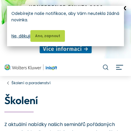
Odebírejte naše notifikace, aby Vám neutekla žádná
novinka.
Ne, děkuji
Ano, zapnout
H
Školení a poradenství
Školení
Z aktuální nabídky našich seminářů pořádaných