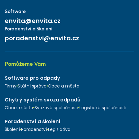
Software
envita@envita.cz
Poradenství a školení
poradenstvi@envita.cz
Pomůžeme Vám
Software pro odpady
Firmy
Státní správa
Obce a města
Chytrý systém svozu odpadů
Obce, města
Svozové společnosti
Logistické společnosti
Poradenství a školení
Školení
Poradenství
Legislativa