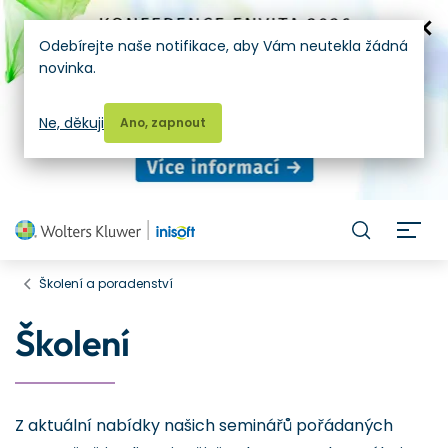
Odebírejte naše notifikace, aby Vám neutekla žádná
novinka.
Ne, děkuji
Ano, zapnout
H
Školení a poradenství
Školení
Z aktuální nabídky našich seminářů pořádaných