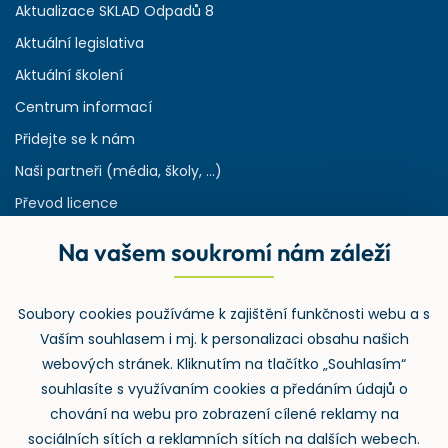
Aktualizace SKLAD Odpadů 8
Aktuální legislativa
Aktuální školení
Centrum informací
Přidejte se k nám
Naši partneři (média, školy, ...)
Převod licence
Reference
Na vašem soukromí nám záleží
Rejstřík používaných zkratek v odpadech
HW & SW požadavky pro náš IS
Soubory cookies používáme k zajištění funkčnosti webu a s
Zpětný odběr
Vaším souhlasem i mj. k personalizaci obsahu našich
webových stránek. Kliknutím na tlačítko „Souhlasím“
souhlasíte s využívaním cookies a předáním údajů o
chování na webu pro zobrazení cílené reklamy na
sociálních sítích a reklamních sítích na dalších webech.