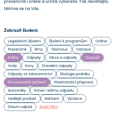
prezenčně i online si určitě vyberete. Tak neváhejte,
těšíme se na Vás.
Zobrazit školení:
Legislativní školení
Školení k programům
Online
Prezenčně
Brno
Olomouc
Ostrava
Praha
Odpady
Obce a odpady
Ovzduší
Vody
Kovy
Stavební odpady
Odpady ze zdravotnictví
Ekologie podniku
Provozovatel zařízení
Přeshraniční přeprava
Autovraky
Konec režimu odpadu
Vedlejší produkt
Nařízení
Výrobce
Dřevní odpad
Zrušit filtry