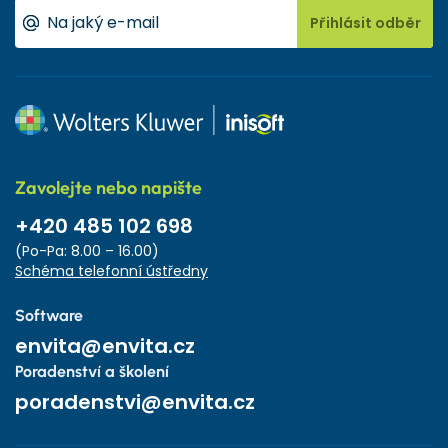
Přihlásit odběr
Zavolejte nebo napište
+420 485 102 698
(Po-Pa: 8.00 – 16.00)
Schéma telefonní ústředny
Software
envita@envita.cz
Poradenství a školení
poradenstvi@envita.cz