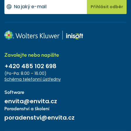
Přihlásit odběr
Zavolejte nebo napište
+420 485 102 698
(Po-Pa: 8.00 – 16.00)
Schéma telefonní ústředny
Software
envita@envita.cz
Poradenství a školení
poradenstvi@envita.cz