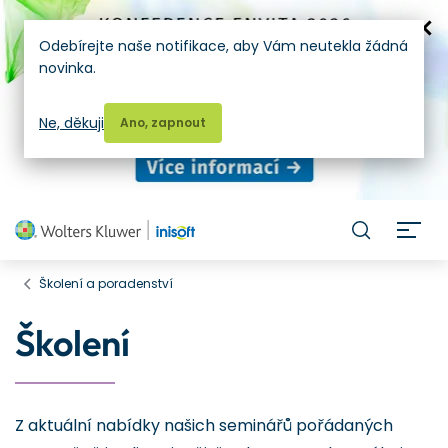
Odebírejte naše notifikace, aby Vám neutekla žádná
novinka.
Ne, děkuji
Ano, zapnout
H
Školení a poradenství
Školení
Z aktuální nabídky našich seminářů pořádaných