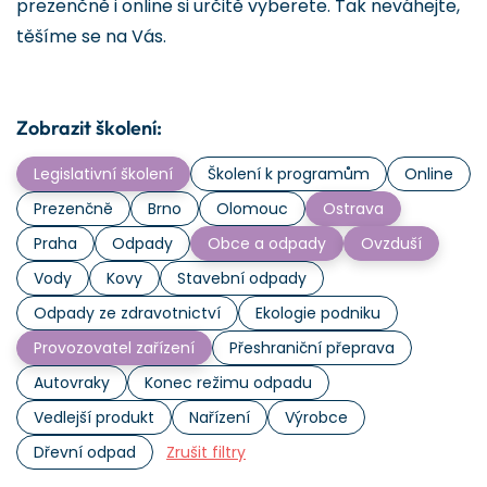
prezenčně i online si určitě vyberete. Tak neváhejte,
těšíme se na Vás.
Zobrazit školení:
Legislativní školení
Školení k programům
Online
Prezenčně
Brno
Olomouc
Ostrava
Praha
Odpady
Obce a odpady
Ovzduší
Vody
Kovy
Stavební odpady
Odpady ze zdravotnictví
Ekologie podniku
Provozovatel zařízení
Přeshraniční přeprava
Autovraky
Konec režimu odpadu
Vedlejší produkt
Nařízení
Výrobce
Dřevní odpad
Zrušit filtry