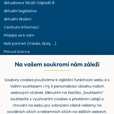
Aktualizace SKLAD Odpadů 8
Aktuální legislativa
Aktuální školení
Centrum informací
Přidejte se k nám
Naši partneři (média, školy, ...)
Převod licence
Reference
Na vašem soukromí nám záleží
Rejstřík používaných zkratek v odpadech
HW & SW požadavky pro náš IS
Soubory cookies používáme k zajištění funkčnosti webu a s
Zpětný odběr
Vaším souhlasem i mj. k personalizaci obsahu našich
webových stránek. Kliknutím na tlačítko „Souhlasím“
souhlasíte s využívaním cookies a předáním údajů o
chování na webu pro zobrazení cílené reklamy na
sociálních sítích a reklamních sítích na dalších webech.