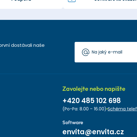
první dostávali naše
Zavolejte nebo napište
+420 485 102 698
(Po-Pa: 8.00 – 16.00)
Schéma telef
Software
envita@envita.cz