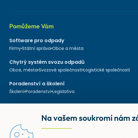
Pomůžeme Vám
Software pro odpady
Firmy
Státní správa
Obce a města
Chytrý systém svozu odpadů
Obce, města
Svozové společnosti
Logistické společnosti
Poradenství a školení
Školení
Poradenství
Legislativa
Na vašem soukromí nám zá