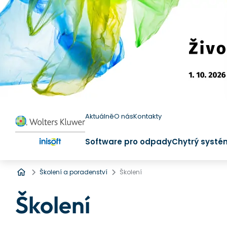
Aktuálně
O nás
Kontakty
Software pro odpady
Chytrý systé
Úvod
Školení a poradenství
Školení
Školení