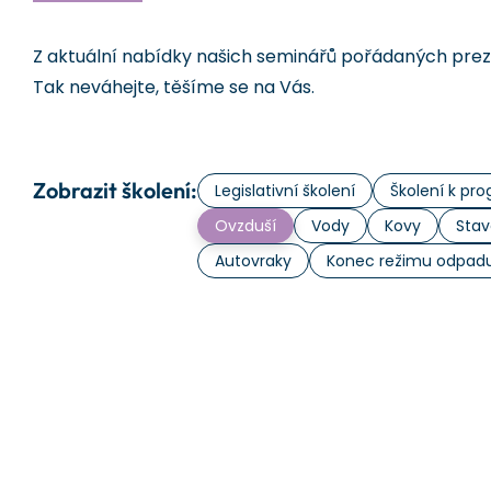
Z aktuální nabídky našich seminářů pořádaných prezen
Tak neváhejte, těšíme se na Vás.
Zobrazit školení:
Legislativní školení
Školení k p
Ovzduší
Vody
Kovy
Stav
Autovraky
Konec režimu odpad