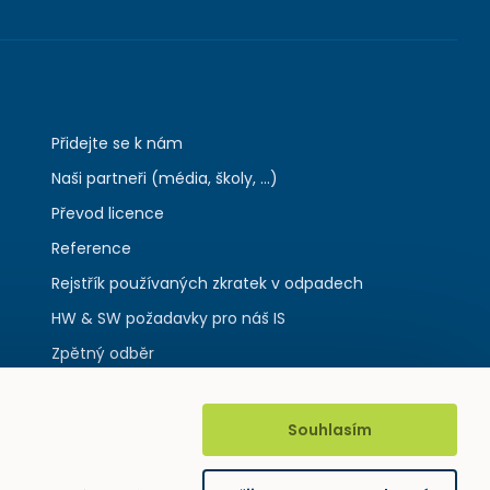
Přidejte se k nám
Naši partneři (média, školy, ...)
Převod licence
Reference
Rejstřík používaných zkratek v odpadech
HW & SW požadavky pro náš IS
Zpětný odběr
Souhlasím