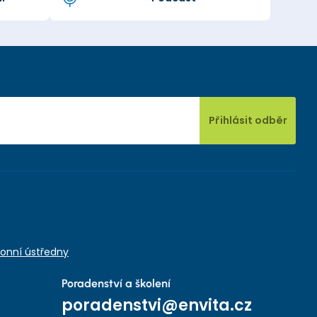
Přihlásit odběr
onní ústředny
Poradenství a školení
poradenstvi@envita.cz