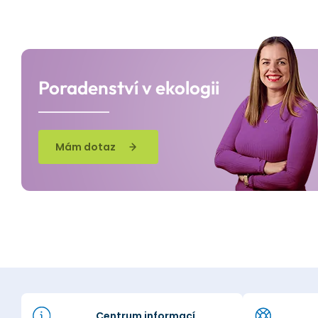
Poradenství v ekologii
Mám dotaz
Centrum informací