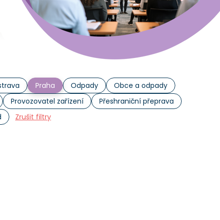
trava
Praha
Odpady
Obce a odpady
Provozovatel zařízení
Přeshraniční přeprava
d
Zrušit filtry