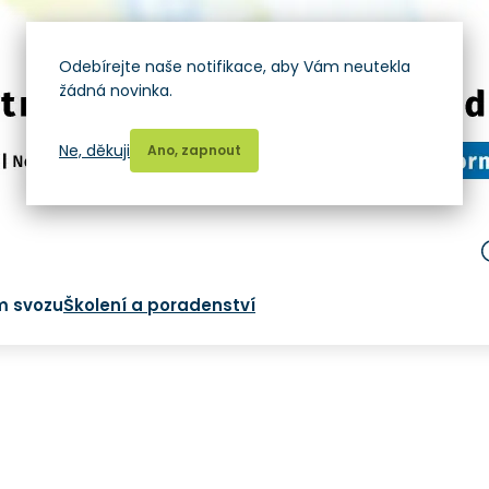
Odebírejte naše notifikace, aby Vám neutekla
žádná novinka.
Ne, děkuji
Ano, zapnout
m svozu
Školení a poradenství