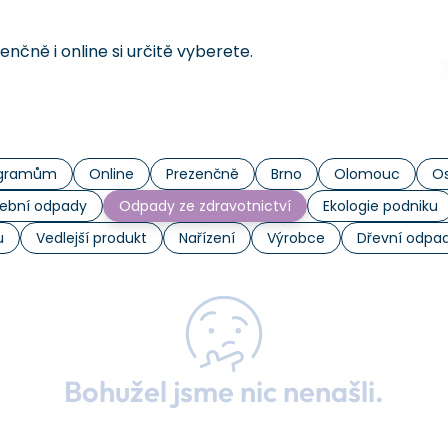
čně i online si určitě vyberete.
rogramům
Online
Prezenčně
Brno
Olomouc
Os
ební odpady
Odpady ze zdravotnictví
Ekologie podniku
u
Vedlejší produkt
Nařízení
Výrobce
Dřevní odpa
Bohužel jsme nic nenašli.