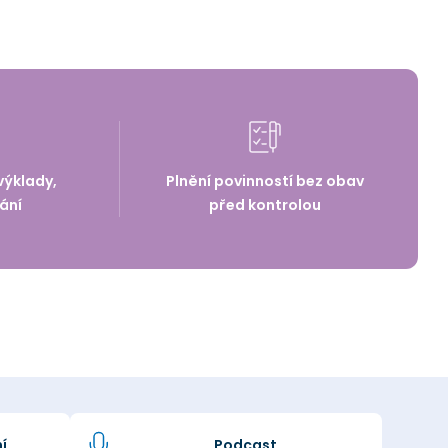
výklady,
Plnění povinností bez obav
ání
před kontrolou
í
Podcast