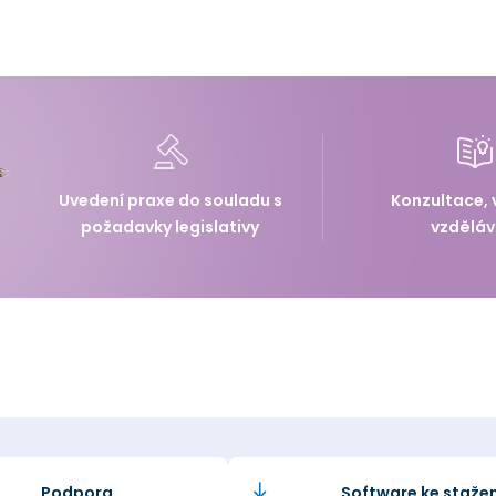
Uvedení praxe do souladu s
Konzultace, 
požadavky legislativy
vzděláv
Podpora
Software ke stažen