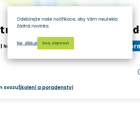
Odebírejte naše notifikace, aby Vám neutekla
žádná novinka.
Ne, děkuji
Ano, zapnout
m svozu
Školení a poradenství