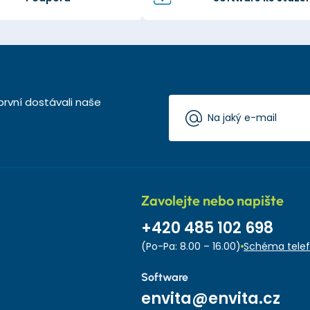
první dostávali naše
Zavolejte nebo napište
+420 485 102 698
(Po-Pa: 8.00 – 16.00)
Schéma telef
Software
envita@envita.cz