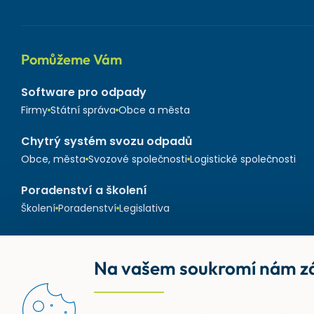
Pomůžeme Vám
Software pro odpady
Firmy
Státní správa
Obce a města
Chytrý systém svozu odpadů
Obce, města
Svozové společnosti
Logistické společnosti
Poradenství a školení
Školení
Poradenství
Legislativa
Na vašem soukromí nám zá