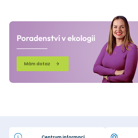
Poradenství v ekologii
Mám dotaz
Centrum informací