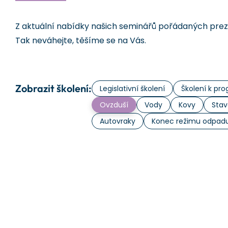
Z aktuální nabídky našich seminářů pořádaných prezen
Tak neváhejte, těšíme se na Vás.
Zobrazit školení:
Legislativní školení
Školení k p
Ovzduší
Vody
Kovy
Stav
Autovraky
Konec režimu odpad