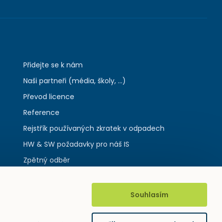
Přidejte se k nám
Naši partneři (média, školy, ...)
Převod licence
Reference
Rejstřík používaných zkratek v odpadech
HW & SW požadavky pro náš IS
Zpětný odběr
Souhlasím