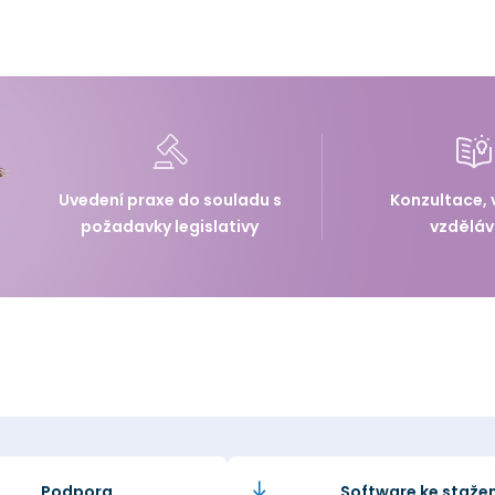
Uvedení praxe do souladu s
Konzultace, 
požadavky legislativy
vzděláv
Podpora
Software ke stažen