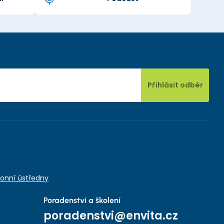
Přihlásit odběr
onní ústředny
Poradenství a školení
poradenstvi@envita.cz