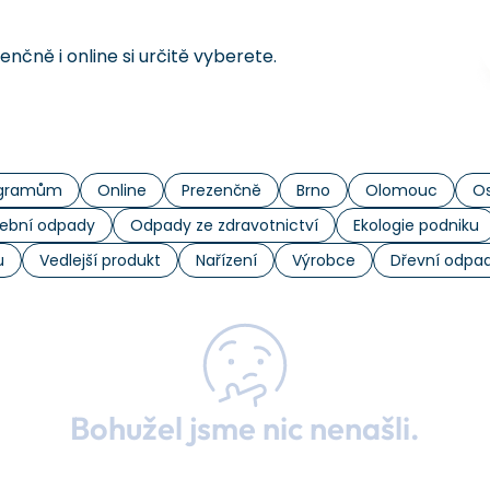
čně i online si určitě vyberete.
rogramům
Online
Prezenčně
Brno
Olomouc
Os
ební odpady
Odpady ze zdravotnictví
Ekologie podniku
u
Vedlejší produkt
Nařízení
Výrobce
Dřevní odpa
Bohužel jsme nic nenašli.