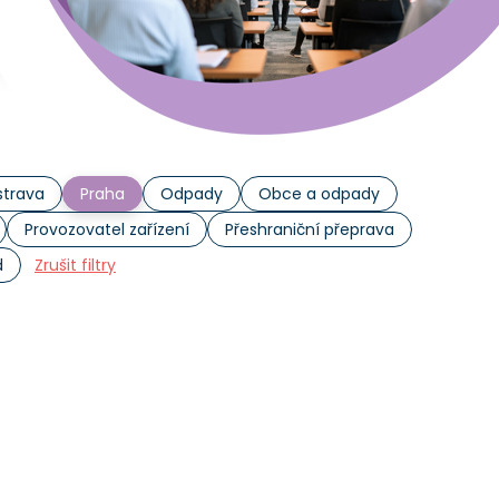
trava
Praha
Odpady
Obce a odpady
Provozovatel zařízení
Přeshraniční přeprava
d
Zrušit filtry