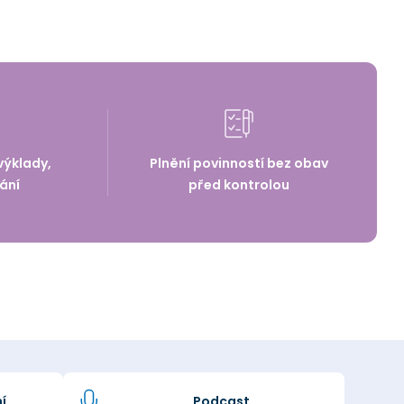
výklady,
Plnění povinností bez obav
ání
před kontrolou
í
Podcast