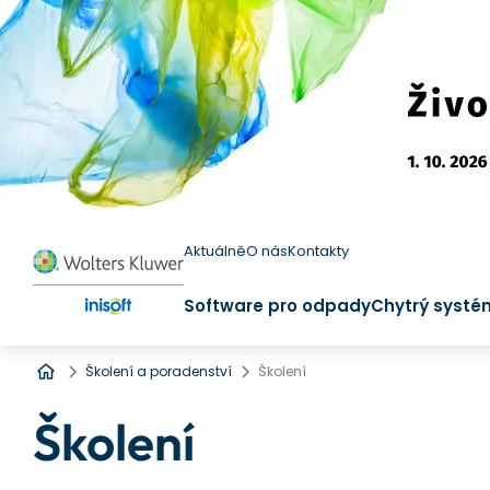
Aktuálně
O nás
Kontakty
Software pro odpady
Chytrý systé
Úvod
Školení a poradenství
Školení
Školení