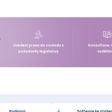
Uvedení praxe do souladu s
Konzultace, 
požadavky legislativy
vzděláv
Podpora
Software ke stažen