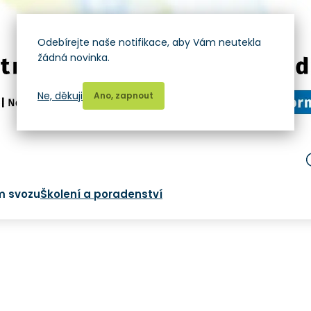
Odebírejte naše notifikace, aby Vám neutekla
žádná novinka.
Ne, děkuji
Ano, zapnout
m svozu
Školení a poradenství