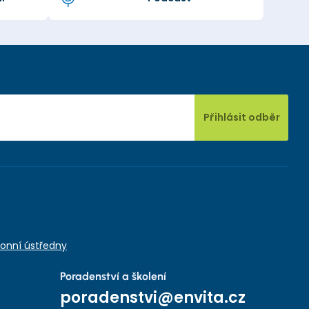
Přihlásit odběr
onní ústředny
Poradenství a školení
poradenstvi@envita.cz