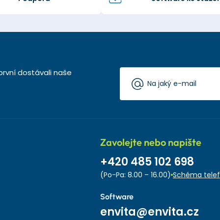
první dostávali naše
Zavolejte nebo napište
+420 485 102 698
(Po-Pa: 8.00 – 16.00)
Schéma telef
Software
envita@envita.cz