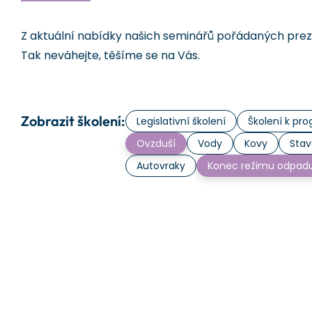
Z aktuální nabídky našich seminářů pořádaných prezen
Tak neváhejte, těšíme se na Vás.
Zobrazit školení:
Legislativní školení
Školení k p
Ovzduší
Vody
Kovy
Stav
Autovraky
Konec režimu odpad