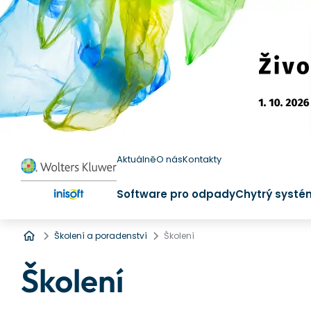
Aktuálně
O nás
Kontakty
Software pro odpady
Chytrý systé
Úvod
Školení a poradenství
Školení
Školení