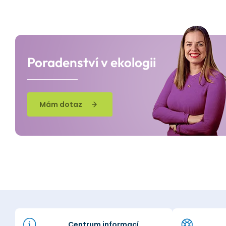
Poradenství v ekologii
Mám dotaz
Centrum informací