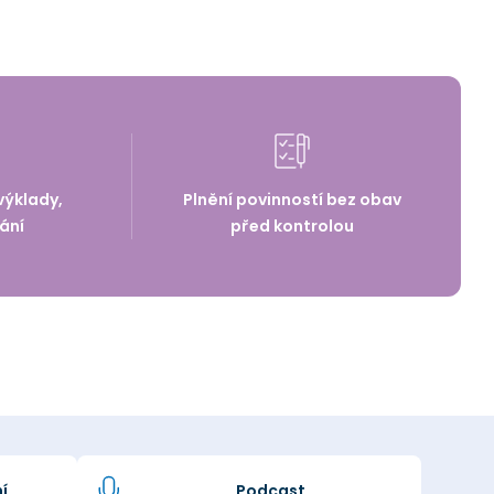
výklady,
Plnění povinností bez obav
ání
před kontrolou
í
Podcast