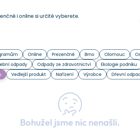
čně i online si určitě vyberete.
rogramům
Online
Prezenčně
Brno
Olomouc
Os
ební odpady
Odpady ze zdravotnictví
Ekologie podniku
u
Vedlejší produkt
Nařízení
Výrobce
Dřevní odpa
Bohužel jsme nic nenašli.