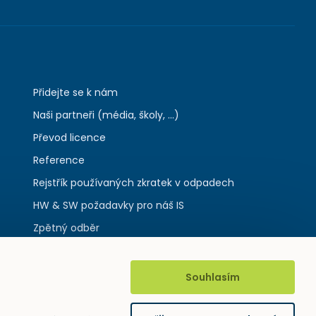
Přidejte se k nám
Naši partneři (média, školy, ...)
Převod licence
Reference
Rejstřík používaných zkratek v odpadech
HW & SW požadavky pro náš IS
Zpětný odběr
Souhlasím