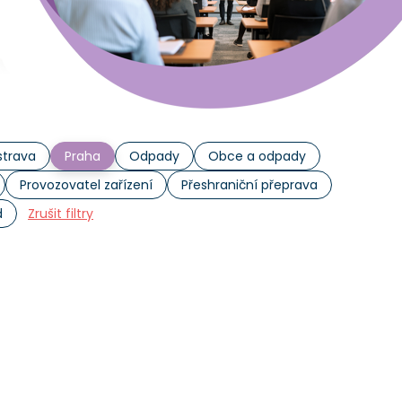
trava
Praha
Odpady
Obce a odpady
Provozovatel zařízení
Přeshraniční přeprava
d
Zrušit filtry