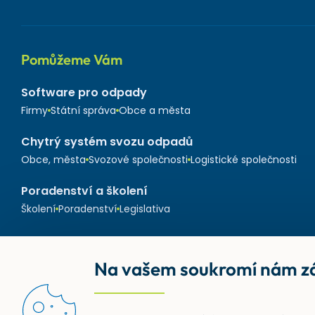
Pomůžeme Vám
Software pro odpady
Firmy
Státní správa
Obce a města
Chytrý systém svozu odpadů
Obce, města
Svozové společnosti
Logistické společnosti
Poradenství a školení
Školení
Poradenství
Legislativa
Na vašem soukromí nám zá