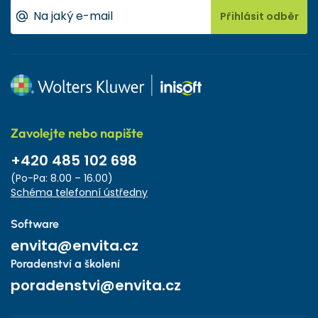
Přihlásit odběr
Zavolejte nebo napište
+420 485 102 698
(Po-Pa: 8.00 – 16.00)
Schéma telefonní ústředny
Software
envita@envita.cz
Poradenství a školení
poradenstvi@envita.cz