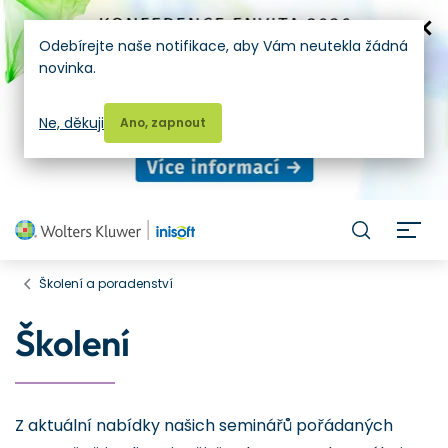
Odebírejte naše notifikace, aby Vám neutekla žádná
novinka.
Ne, děkuji
Ano, zapnout
H
Školení a poradenství
Školení
Z aktuální nabídky našich seminářů pořádaných