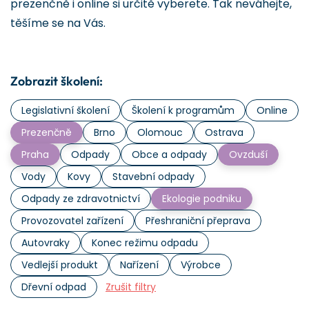
prezenčně i online si určitě vyberete. Tak neváhejte,
těšíme se na Vás.
Zobrazit školení:
Legislativní školení
Školení k programům
Online
Prezenčně
Brno
Olomouc
Ostrava
Praha
Odpady
Obce a odpady
Ovzduší
Vody
Kovy
Stavební odpady
Odpady ze zdravotnictví
Ekologie podniku
Provozovatel zařízení
Přeshraniční přeprava
Autovraky
Konec režimu odpadu
Vedlejší produkt
Nařízení
Výrobce
Dřevní odpad
Zrušit filtry