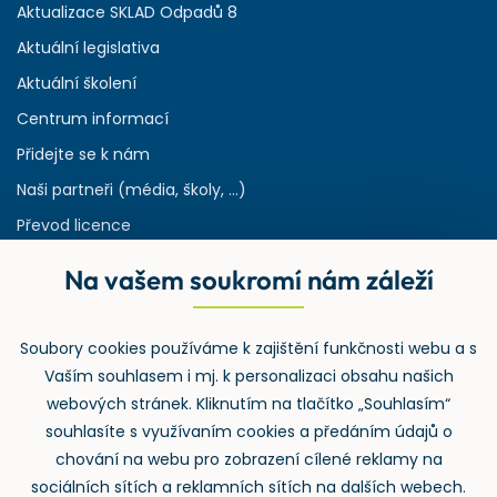
Aktualizace SKLAD Odpadů 8
Aktuální legislativa
Aktuální školení
Centrum informací
Přidejte se k nám
Naši partneři (média, školy, ...)
Převod licence
Reference
Na vašem soukromí nám záleží
Rejstřík používaných zkratek v odpadech
HW & SW požadavky pro náš IS
Soubory cookies používáme k zajištění funkčnosti webu a s
Zpětný odběr
Vaším souhlasem i mj. k personalizaci obsahu našich
webových stránek. Kliknutím na tlačítko „Souhlasím“
souhlasíte s využívaním cookies a předáním údajů o
chování na webu pro zobrazení cílené reklamy na
sociálních sítích a reklamních sítích na dalších webech.