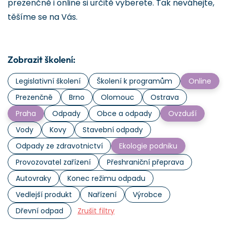
prezenčně i online si určitě vyberete. Tak neváhejte,
těšíme se na Vás.
Zobrazit školení:
Legislativní školení
Školení k programům
Online
Prezenčně
Brno
Olomouc
Ostrava
Praha
Odpady
Obce a odpady
Ovzduší
Vody
Kovy
Stavební odpady
Odpady ze zdravotnictví
Ekologie podniku
Provozovatel zařízení
Přeshraniční přeprava
Autovraky
Konec režimu odpadu
Vedlejší produkt
Nařízení
Výrobce
Dřevní odpad
Zrušit filtry