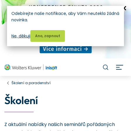
Odebírejte naše notifikace, aby Vám neutekla žádná
novinka.
Ne, děkuji
Ano, zapnout
H
Školení a poradenství
Školení
Z aktuální nabídky našich seminářů pořádaných