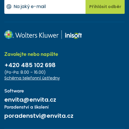
Přihlásit odběr
Zavolejte nebo napište
+420 485 102 698
(Po-Pa: 8.00 – 16.00)
Schéma telefonní ústředny
Software
envita@envita.cz
Poradenství a školení
poradenstvi@envita.cz