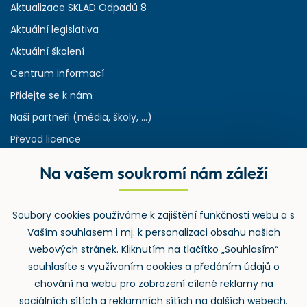
Aktualizace SKLAD Odpadů 8
Aktuální legislativa
Aktuální školení
Centrum informací
Přidejte se k nám
Naši partneři (média, školy, ...)
Převod licence
Reference
Na vašem soukromí nám záleží
Rejstřík používaných zkratek v odpadech
HW & SW požadavky pro náš IS
Soubory cookies používáme k zajištění funkčnosti webu a s
Zpětný odběr
Vaším souhlasem i mj. k personalizaci obsahu našich
webových stránek. Kliknutím na tlačítko „Souhlasím“
souhlasíte s využívaním cookies a předáním údajů o
chování na webu pro zobrazení cílené reklamy na
sociálních sítích a reklamních sítích na dalších webech.