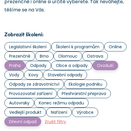
prezenčně i online si určitě vyberete. Tak neváhejte,
těšíme se na Vás.
Zobrazit školení:
Legislativní školení
Školení k programům
Online
Prezenčně
Brno
Olomouc
Ostrava
Praha
Odpady
Obce a odpady
Ovzduší
Vody
Kovy
Stavební odpady
Odpady ze zdravotnictví
Ekologie podniku
Provozovatel zařízení
Přeshraniční přeprava
Autovraky
Konec režimu odpadu
Vedlejší produkt
Nařízení
Výrobce
Dřevní odpad
Zrušit filtry