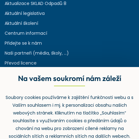
Aktualizace SKLAD Odpadů 8
Aktuální legislativa
Aktuální školení
Centrum informací
Přidejte se k nám
Naši partneři (média, školy, ...)
Převod licence
Reference
Na vašem soukromí nám záleží
Rejstřík používaných zkratek v odpadech
HW & SW požadavky pro náš IS
Soubory cookies používáme k zajištění funkčnosti webu a s
Zpětný odběr
Vaším souhlasem i mj. k personalizaci obsahu našich
webových stránek. Kliknutím na tlačítko „Souhlasím“
souhlasíte s využívaním cookies a předáním údajů o
chování na webu pro zobrazení cílené reklamy na
sociálních sítích a reklamních sítích na dalších webech.