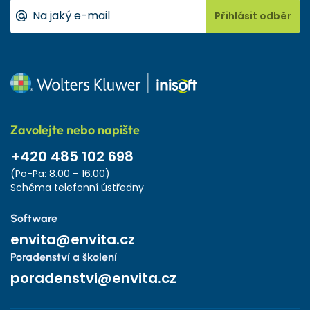
Přihlásit odběr
Zavolejte nebo napište
+420 485 102 698
(Po-Pa: 8.00 – 16.00)
Schéma telefonní ústředny
Software
envita@envita.cz
Poradenství a školení
poradenstvi@envita.cz