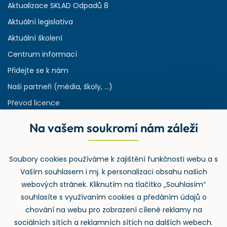
Aktualizace SKLAD Odpadů 8
Aktuální legislativa
Aktuální školení
Centrum informací
Přidejte se k nám
Naši partneři (média, školy, ...)
Převod licence
Reference
Na vašem soukromí nám záleží
Rejstřík používaných zkratek v odpadech
HW & SW požadavky pro náš IS
Soubory cookies používáme k zajištění funkčnosti webu a s
Zpětný odběr
Vaším souhlasem i mj. k personalizaci obsahu našich
webových stránek. Kliknutím na tlačítko „Souhlasím“
souhlasíte s využívaním cookies a předáním údajů o
chování na webu pro zobrazení cílené reklamy na
sociálních sítích a reklamních sítích na dalších webech.