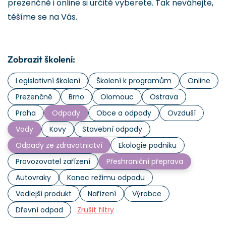
prezenčně i online si určitě vyberete. Tak neváhejte,
těšíme se na Vás.
Zobrazit školení:
Legislativní školení
Školení k programům
Online
Prezenčně
Brno
Olomouc
Ostrava
Praha
Odpady
Obce a odpady
Ovzduší
Vody
Kovy
Stavební odpady
Odpady ze zdravotnictví
Ekologie podniku
Provozovatel zařízení
Přeshraniční přeprava
Autovraky
Konec režimu odpadu
Vedlejší produkt
Nařízení
Výrobce
Dřevní odpad
Zrušit filtry