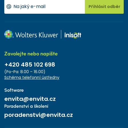
Přihlásit odběr
Zavolejte nebo napište
+420 485 102 698
(Po-Pa: 8.00 – 16.00)
Schéma telefonní ústředny
Software
envita@envita.cz
Poradenství a školení
poradenstvi@envita.cz