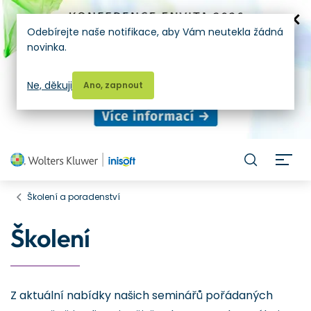
Odebírejte naše notifikace, aby Vám neutekla žádná
novinka.
Ne, děkuji
Ano, zapnout
H
Školení a poradenství
Školení
Z aktuální nabídky našich seminářů pořádaných